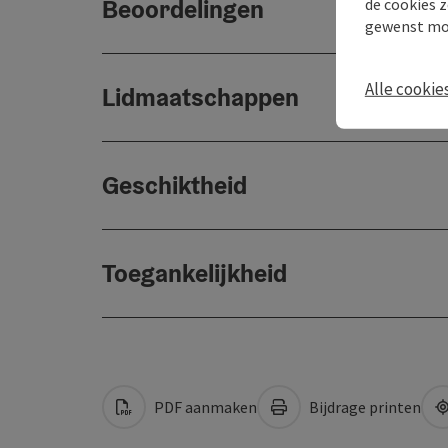
Beoordelingen
de cookies z
gewenst mo
Alle cookie
Lidmaatschappen
Geschiktheid
Toegankelijkheid
PDF aanmaken
Bijdrage printen