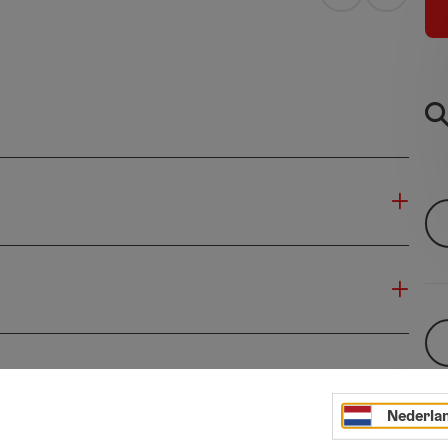
Openen in Go
Openen 
Nederla