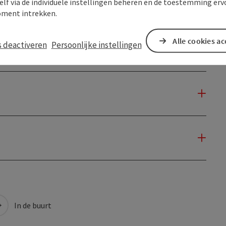
elf via de individuele instellingen beheren en de toestemming erv
ment intrekken.
Alle cookies a
s deactiveren
Persoonlijke instellingen
In de buurt