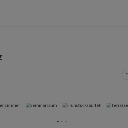
z
ight