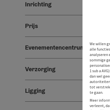
Inrichting
Prijs
We willen g
Evenementencentrum
alle functie
analyseren 
sommige gev
personaliser
Verzorging
1 sub a AVG
dan wel geen
autoriteiten
tot verstre
Ligging
te gaan.
Meer inform
verleent, da