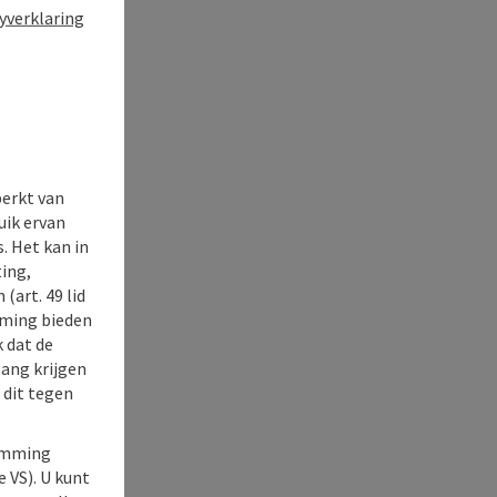
yverklaring
perkt van
uik ervan
. Het kan in
ing,
(art. 49 lid
rming bieden
k dat de
gang krijgen
 dit tegen
temming
e VS). U kunt