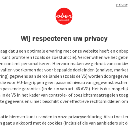
privac
Wij respecteren uw privacy
raag dat u een optimale ervaring met onze website heeft en onbe
s kunt profiteren (zoals de zoekfunctie). Verder willen we het gebr
en content personaliseren. Hiervoor maken we gebruik van cookies
allen voorkomen dat voor bepaalde doeleinden (analyse, market
ing) gegevens aan derde landen (zoals de VS) worden doorgegeven 
) die voor EU-begrippen geen passend niveau van gegevensbesche
 passende garanties (in de zin van art. 46 AVG). Het is dus mogelij
 in de VS in het kader van controle- of toezichtsmaatregelen toe
kte gegevens en u niet beschikt over effectieve rechtsmiddelen om
atie hierover kunt u vinden in onze privacyverklaring. Als u toes
n gaat u akkoord met de cookies (inclusief die van aanbieders uit d