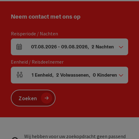
Neem contact met ons op
Reisperiode / Nachten
07.08.2026
-
09.08.2026
,
2
Nachten
Velden voor aankomst en vertrek
Eenheid / Reisdeelnemer
1
Eenheid
,
2
Volwassenen
,
0
Kinderen
Aantal eenheden en persoonsvelden
Zoeken
Wij hebben voor uw zoekopdracht geen passend