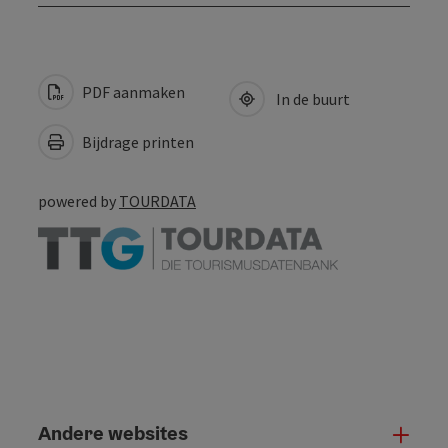
PDF aanmaken
In de buurt
Bijdrage printen
powered by
TOURDATA
Andere websites
And