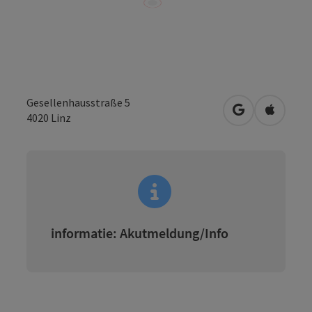
Gesellenhausstraße 5
Openen in Go
Openen 
4020
Linz
informatie: Akutmeldung/Info