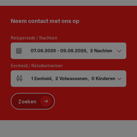
Neem contact met ons op
Reisperiode / Nachten
07.08.2026
-
09.08.2026
,
2
Nachten
Velden voor aankomst en vertrek
Eenheid / Reisdeelnemer
1
Eenheid
,
2
Volwassenen
,
0
Kinderen
Aantal eenheden en persoonsvelden
Zoeken