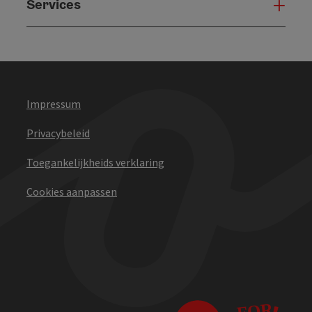
Services
Serv
Impressum
Privacybeleid
Toegankelijkheids verklaring
Cookies aanpassen