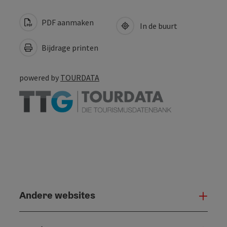
PDF aanmaken
In de buurt
Bijdrage printen
powered by
TOURDATA
Andere websites
And