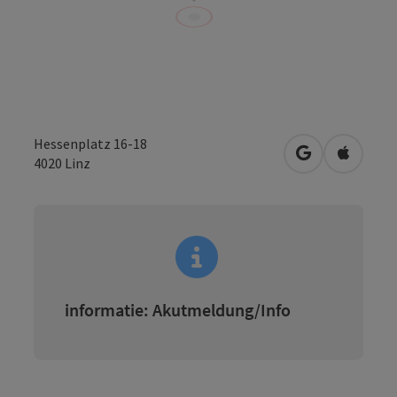
Hessenplatz 16-18
Openen in Go
Openen 
4020
Linz
informatie: Akutmeldung/Info