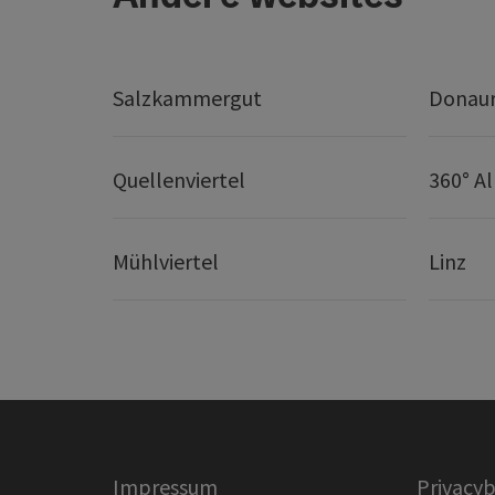
Salzkammergut
Donaur
Quellenviertel
360° A
Mühlviertel
Linz
Impressum
Privacyb