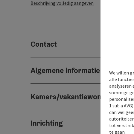
Beschrijving volledig aangeven
Contact
Algemene informatie
We willen g
alle functie
analyseren 
sommige gev
Kamers/vakantiewoningen
personaliser
1 sub a AVG
dan wel geen
autoriteiten
Inrichting
tot verstre
te gaan.