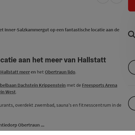
Openen in Go
Openen 
et Inner-Salzkammergut op een fantastische locatie aan de
catie aan het meer van Hallstatt
 Hallstatt meer
en
het
Obertraun lido
.
belbaan Dachstein Krippenstein
met de
Freesports Arena
ein West
.
aurants, overdekt zwembad, sauna's en fitnesscentrum in de
tiedorp Obertraun ...