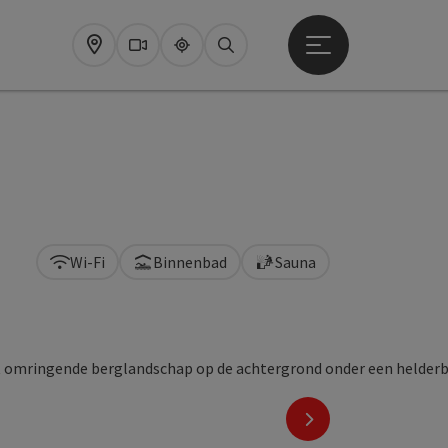
Startmenu openen
Map
Webcams
Upperguide
Zoeken
Wi-Fi
Binnenbad
Sauna
nächstes Element