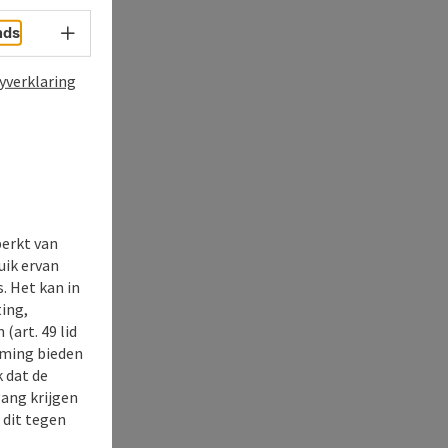
Taalkeuze - menu openen
nds
yverklaring
perkt van
uik ervan
. Het kan in
ing,
(art. 49 lid
rming bieden
k dat de
gang krijgen
 dit tegen