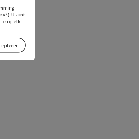
temming
e VS). U kunt
oor op elk
ccepteren