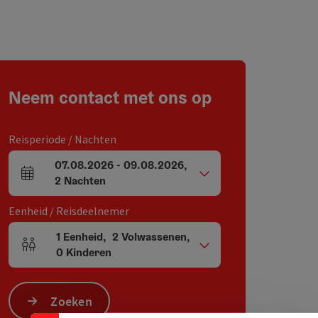
Neem contact met ons op
Reisperiode / Nachten
07.08.2026
-
09.08.2026
,
Velden voor aankomst en vertrek
2
Nachten
Eenheid / Reisdeelnemer
1
Eenheid
,
2
Volwassenen
,
Aantal eenheden en persoonsvelden
0
Kinderen
Zoeken