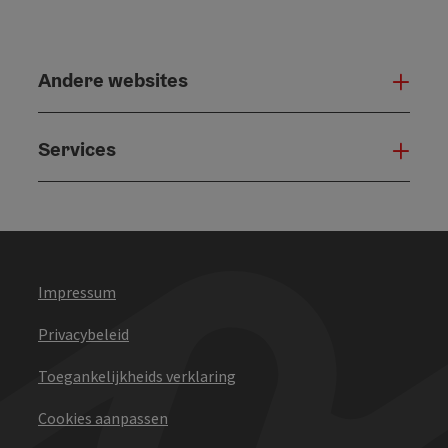
Andere websites
And
Services
Serv
Impressum
Privacybeleid
Toegankelijkheids verklaring
Cookies aanpassen