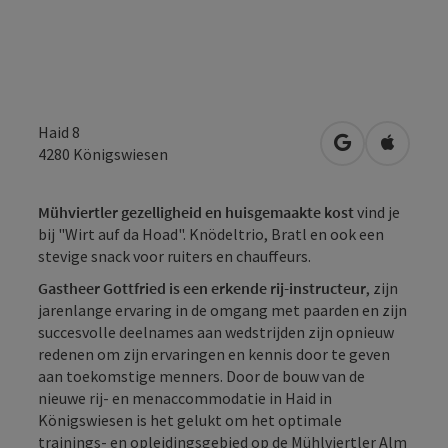
Haid 8
Openen in Go
Openen 
4280
Königswiesen
Mühviertler gezelligheid en huisgemaakte kost
vind je
bij "Wirt auf da Hoad". Knödeltrio, Bratl en ook een
stevige snack voor ruiters en chauffeurs.
Gastheer Gottfried is een erkende rij-instructeur
, zijn
jarenlange ervaring in de omgang met paarden en zijn
succesvolle deelnames aan wedstrijden zijn opnieuw
redenen om zijn ervaringen en kennis door te geven
aan toekomstige menners. Door de bouw van de
nieuwe rij- en menaccommodatie in Haid in
Königswiesen is het gelukt om het optimale
trainings- en opleidingsgebied op de Mühlviertler Alm