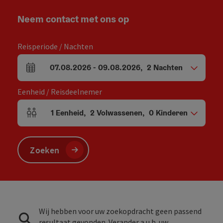
Neem contact met ons op
Reisperiode / Nachten
07.08.2026
-
09.08.2026
,
2
Nachten
Velden voor aankomst en vertrek
Eenheid / Reisdeelnemer
1
Eenheid
,
2
Volwassenen
,
0
Kinderen
Aantal eenheden en persoonsvelden
Zoeken
Wij hebben voor uw zoekopdracht geen passend
resultaat gevonden. Verander a.u.b. uw