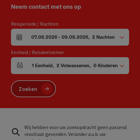
Neem contact met ons op
Reisperiode / Nachten
07.08.2026
-
09.08.2026
,
2
Nachten
Velden voor aankomst en vertrek
Eenheid / Reisdeelnemer
1
Eenheid
,
2
Volwassenen
,
0
Kinderen
Aantal eenheden en persoonsvelden
Zoeken
Wij hebben voor uw zoekopdracht geen passend
resultaat gevonden. Verander a.u.b. uw