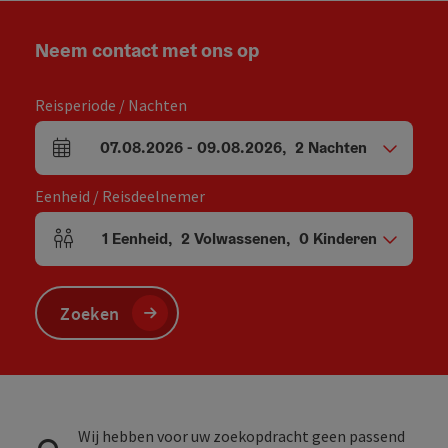
Neem contact met ons op
Reisperiode / Nachten
07.08.2026
-
09.08.2026
,
2
Nachten
Velden voor aankomst en vertrek
Eenheid / Reisdeelnemer
1
Eenheid
,
2
Volwassenen
,
0
Kinderen
Aantal eenheden en persoonsvelden
Zoeken
Wij hebben voor uw zoekopdracht geen passend