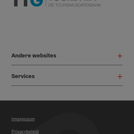
Andere websites
And
Services
Serv
Impressum
Privacybeleid