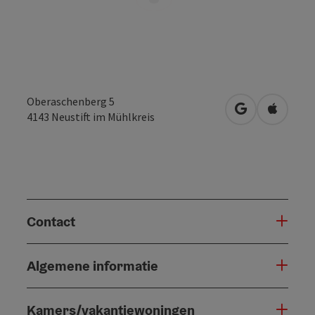
Oberaschenberg 5
Openen in Go
Openen 
4143
Neustift im Mühlkreis
Contact
Algemene informatie
Kamers/vakantiewoningen