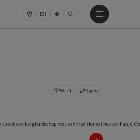
Startmenu openen
Map
Webcams
Upperguide
Zoeken
Wi-Fi
Sauna
nächstes Element