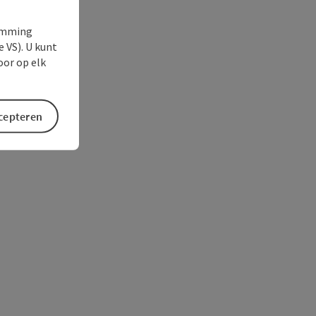
temming
e VS). U kunt
oor op elk
ccepteren