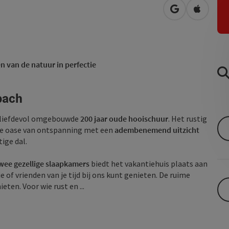
Openen in Go
Openen 
n van de natuur in perfectie
bach
 liefdevol omgebouwde
200 jaar oude
hooischuur
. Het rustig
che oase van ontspanning met een
adembenemend uitzicht
ige dal.
wee gezellige slaapkamers
biedt het vakantiehuis plaats aan
 of vrienden van je tijd bij ons kunt genieten. De ruime
ten. Voor wie rust en ...