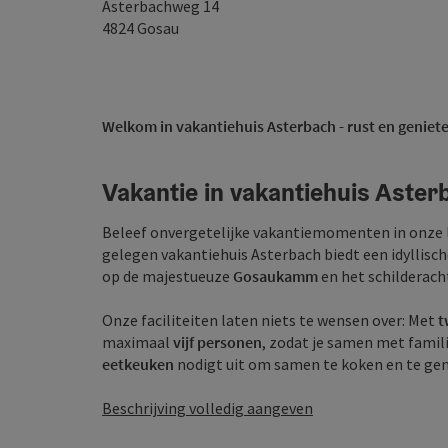
Asterbachweg 14
4824
Gosau
Welkom in vakantiehuis Asterbach - rust en geniete
Vakantie in vakantiehuis Aster
Beleef onvergetelijke vakantiemomenten in onze
gelegen vakantiehuis Asterbach biedt een idyllis
op de majestueuze
Gosaukamm
en het schilderacht
Onze faciliteiten laten niets te wensen over: Met
t
maximaal
vijf personen
, zodat je samen met familie
eetkeuken
nodigt uit om samen te koken en te genie
Beschrijving volledig aangeven