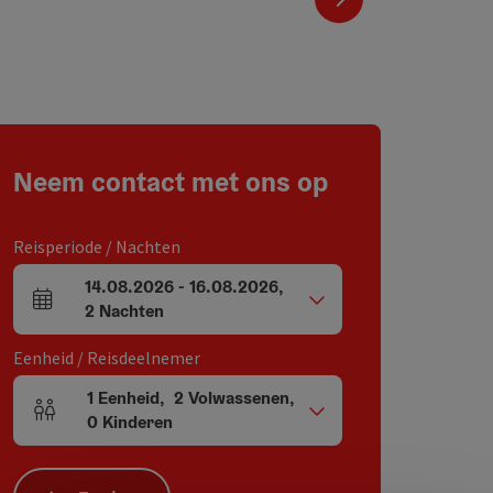
Neem contact met ons op
Reisperiode / Nachten
14.08.2026
-
16.08.2026
,
Velden voor aankomst en vertrek
2
Nachten
Eenheid / Reisdeelnemer
1
Eenheid
,
2
Volwassenen
,
Aantal eenheden en persoonsvelden
0
Kinderen