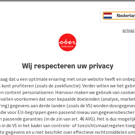
Nederla
privac
Wij respecteren uw privacy
raag dat u een optimale ervaring met onze website heeft en onbe
s kunt profiteren (zoals de zoekfunctie). Verder willen we het gebr
en content personaliseren. Hiervoor maken we gebruik van cookies
allen voorkomen dat voor bepaalde doeleinden (analyse, market
ing) gegevens aan derde landen (zoals de VS) worden doorgegeven 
) die voor EU-begrippen geen passend niveau van gegevensbesche
 passende garanties (in de zin van art. 46 AVG). Het is dus mogelij
 in de VS in het kader van controle- of toezichtsmaatregelen toe
kte gegevens en u niet beschikt over effectieve rechtsmiddelen om