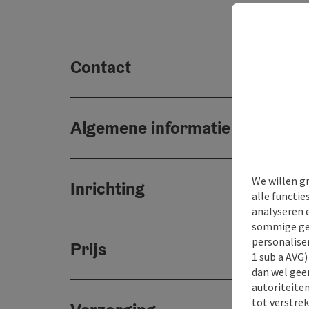
Contact
Algemene informatie
We willen g
Inrichting
alle functie
analyseren 
sommige gev
personaliser
Prijs
1 sub a AVG
dan wel geen
autoriteiten
tot verstre