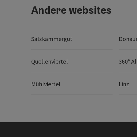
Andere websites
Salzkammergut
Donaur
Quellenviertel
360° A
Mühlviertel
Linz