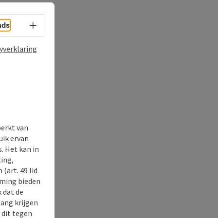
Taalkeuze - menu openen
nds
yverklaring
perkt van
uik ervan
. Het kan in
ing,
(art. 49 lid
rming bieden
k dat de
gang krijgen
 dit tegen