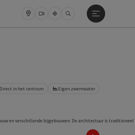
Startmenu openen
Map
Webcams
Upperguide
Zoeken
Direct in het centrum
Eigen zwemwater