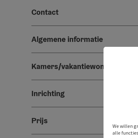
Contact
Algemene informatie
Kamers/vakantiewoningen
Inrichting
Prijs
We willen g
alle functie