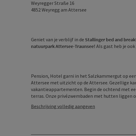
Weyregger Straße 16
4852
Weyregg am Attersee
Geniet van je verblijf in de
Stallinger bed and break
natuurpark Attersee-Traunsee!
Als gast heb je ook
Pension, Hotel garni in het Salzkammergut op een 
Attersee met uitzicht op de Attersee. Gezellige 
vakantieappartementen. Begin de ochtend met een u
terras. Onze privézwembaden met hutten liggen op c
Beschrijving volledig aangeven