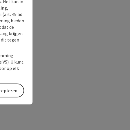
. Het kan in
ing,
(art. 49 lid
rming bieden
k dat de
gang krijgen
 dit tegen
temming
e VS). U kunt
oor op elk
ccepteren