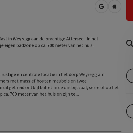
Openen in Go
Openen 
fast
in
Weyregg aan de
prachtige
Attersee - in het
je eigen badzone
op ca.
700 meter
van het huis.
rustige en centrale locatie in het dorp Weyregg am
kamers met massief houten meubels en twee
itgebreid ontbijtbuffet in de ontbijtzaal, serre of op het
a. 700 meter van het huis en zijn te ...