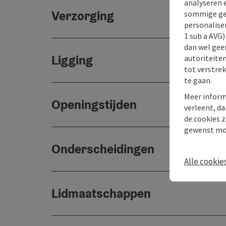
analyseren 
Verzorging
sommige gev
personaliser
1 sub a AVG
dan wel geen
Ligging
autoriteiten
tot verstre
te gaan.
Meer inform
Openingstijden
verleent, da
de cookies z
gewenst mo
Onderscheidingen
Alle cookie
Lidmaatschappen