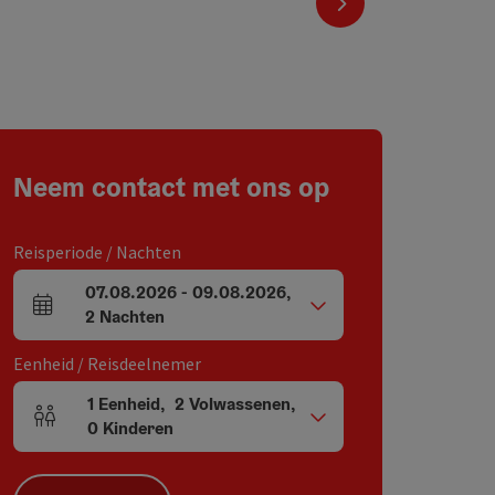
nächstes Element
Neem contact met ons op
Reisperiode / Nachten
07.08.2026
-
09.08.2026
,
Velden voor aankomst en vertrek
2
Nachten
Eenheid / Reisdeelnemer
1
Eenheid
,
2
Volwassenen
,
Aantal eenheden en persoonsvelden
0
Kinderen