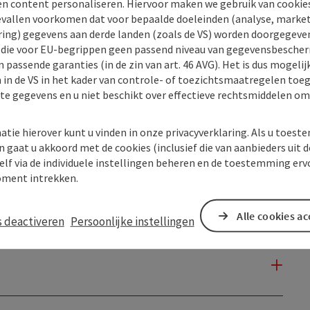
en content personaliseren. Hiervoor maken we gebruik van cookies
allen voorkomen dat voor bepaalde doeleinden (analyse, market
ing) gegevens aan derde landen (zoals de VS) worden doorgegeven 
) die voor EU-begrippen geen passend niveau van gegevensbesche
 passende garanties (in de zin van art. 46 AVG). Het is dus mogelij
 in de VS in het kader van controle- of toezichtsmaatregelen toe
kte gegevens en u niet beschikt over effectieve rechtsmiddelen om
atie hierover kunt u vinden in onze privacyverklaring. Als u toes
n gaat u akkoord met de cookies (inclusief die van aanbieders uit d
elf via de individuele instellingen beheren en de toestemming erv
ment intrekken.
Alle cookies a
s deactiveren
Persoonlijke instellingen