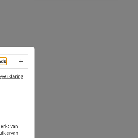
Taalkeuze - menu openen
nds
yverklaring
perkt van
uik ervan