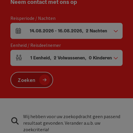
Neem contact met ons op
Reisperiode / Nachten
14.08.2026
-
16.08.2026
,
2
Nachten
Velden voor aankomst en vertrek
Eenheid / Reisdeelnemer
1
Eenheid
,
2
Volwassenen
,
0
Kinderen
Aantal eenheden en persoonsvelden
Zoeken
Wij hebben voor uw zoekopdracht geen passend
resultaat gevonden. Verander a.u.b. uw
zoekcriteria!