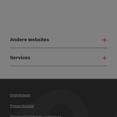
Andere websites
And
Services
Serv
Impressum
Privacybeleid
Toegankelijkheids verklaring