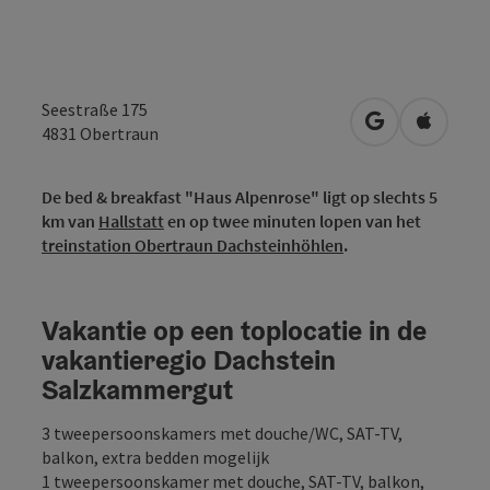
Seestraße 175
Openen in Go
Openen 
4831
Obertraun
De bed & breakfast "Haus Alpenrose" ligt op slechts 5
km van
Hallstatt
en op twee minuten lopen van het
treinstation Obertraun Dachsteinhöhlen
.
Vakantie op een toplocatie in de
vakantieregio Dachstein
Salzkammergut
3 tweepersoonskamers met douche/WC, SAT-TV,
balkon, extra bedden mogelijk
1 tweepersoonskamer met douche, SAT-TV, balkon,