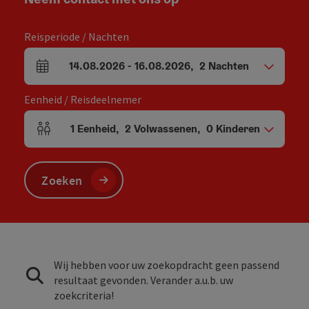
Reisperiode / Nachten
14.08.2026
-
16.08.2026
,
2
Nachten
Velden voor aankomst en vertrek
Eenheid / Reisdeelnemer
1
Eenheid
,
2
Volwassenen
,
0
Kinderen
Aantal eenheden en persoonsvelden
Zoeken
Wij hebben voor uw zoekopdracht geen passend
resultaat gevonden. Verander a.u.b. uw
zoekcriteria!