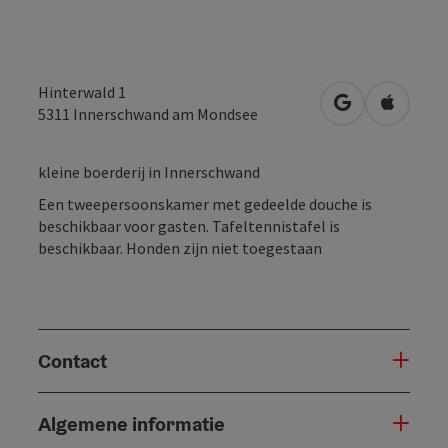
Hinterwald 1
Openen in Go
Openen 
5311
Innerschwand am Mondsee
kleine boerderij in Innerschwand
Een tweepersoonskamer met gedeelde douche is
beschikbaar voor gasten. Tafeltennistafel is
beschikbaar. Honden zijn niet toegestaan
Contact
Algemene informatie