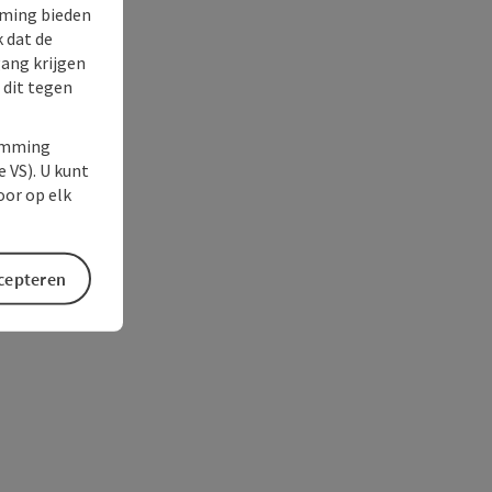
rming bieden
k dat de
gang krijgen
 dit tegen
temming
e VS). U kunt
oor op elk
ccepteren