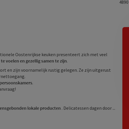
489
itionele Oostenrijkse keuken presenteert zich met veel
 te voelen en gezellig samen te zijn
.
ort en zijn voornamelijk rustig gelegen. Ze zijn uitgerust
ernettoegang.
rpersoonskamers
.
aanvraag!
oensgebonden lokale producten
. Delicatessen dagen door ...