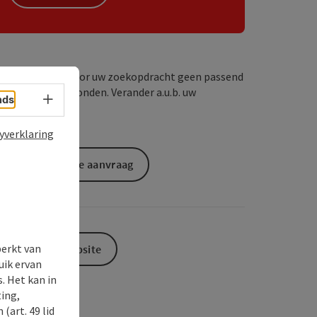
Wij hebben voor uw zoekopdracht geen passend
resultaat gevonden. Verander a.u.b. uw
Taalkeuze - menu openen
nds
zoekcriteria!
yverklaring
Vrijblijvende aanvraag
perkt van
Naar de website
uik ervan
. Het kan in
ing,
(art. 49 lid