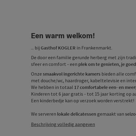
Een warm welkom!
... bij
Gasthof KOGLER
in Frankenmarkt.
De door een familie gerunde herberg met zijn trad
sfeer en comfort - een
plek om te genieten, je goed
Onze
smaakvol ingerichte kamers
bieden alle comf
met douche/wc, haardroger, kabeltelevisie en int
We hebben in totaal
17 comfortabele een- en mee
Kinderen tot 6 jaar gratis - tot 15 jaar korting op 
Een kinderbedje kan op verzoek worden verstrekt!
We serveren
lokale delicatessen
gemaakt van
seiz
Beschrijving volledig aangeven