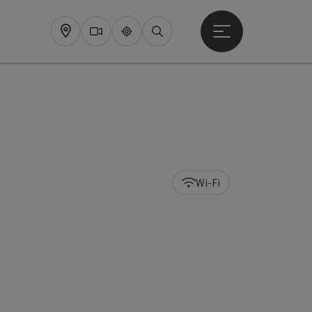
Startmenu openen
Map
Webcams
Upperguide
Zoeken
Wi-Fi
pyright