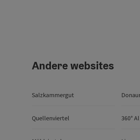
Andere websites
Salzkammergut
Donaur
Quellenviertel
360° A