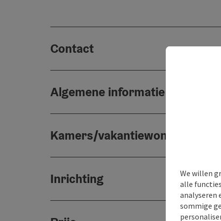
Contact
Algemene informatie
Kamers/vakantiewoningen
We willen g
Inrichting
alle functie
analyseren 
sommige gev
personaliser