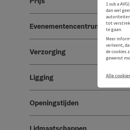
Prijs
1 sub a AVG
dan wel geen
autoriteiten
tot verstre
Evenementencentrum
te gaan.
Meer inform
verleent, da
Verzorging
de cookies z
gewenst mo
Ligging
Alle cookie
Openingstijden
Lidmaatschappen