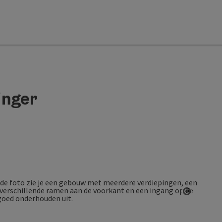
inger
Start Co