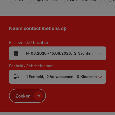
Neem contact met ons op
Reisperiode / Nachten
14.08.2026
-
16.08.2026
,
2
Nachten
Velden voor aankomst en vertrek
Eenheid / Reisdeelnemer
1
Eenheid
,
2
Volwassenen
,
0
Kinderen
Aantal eenheden en persoonsvelden
Zoeken