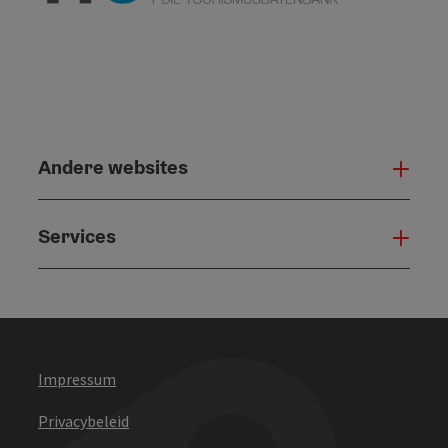
Andere websites
And
Services
Serv
Impressum
Privacybeleid