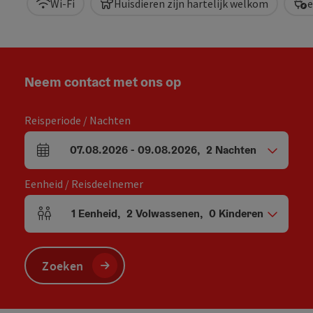
Wi-Fi
Huisdieren zijn hartelijk welkom
e
Neem contact met ons op
Reisperiode / Nachten
07.08.2026
-
09.08.2026
,
2
Nachten
Velden voor aankomst en vertrek
Eenheid / Reisdeelnemer
1
Eenheid
,
2
Volwassenen
,
0
Kinderen
Aantal eenheden en persoonsvelden
Zoeken