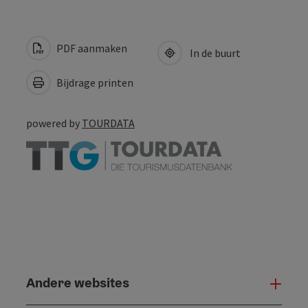
PDF aanmaken
In de buurt
Bijdrage printen
powered by
TOURDATA
Andere websites
And