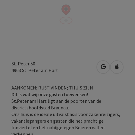
St. Peter 50
Openen in Go
Openen 
4963
St. Peter am Hart
AANKOMEN; RUST VINDEN; THUIS ZIJN
Dit is wat wij onze gasten toewensen!
St.Peter am Hart ligt aan de poorten van de
districtshoofdstad Braunau.
Ons huis is de ideale uitvalsbasis voor zakenreizigers,
vakantiegangers en gasten die het prachtige
Innviertel en het nabijgelegen Beieren willen
verkennen.