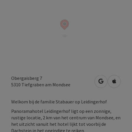
Obergaisberg 7
Openen in Go
Openen 
5310
Tiefgraben am Mondsee
Welkom bij de familie Stabauer op Leidingerhof
Panoramahotel Leidingerhof ligt op een zonnige,
rustige locatie, 2 km van het centrum van Mondsee, en
het uitzicht vanuit het hotel lijkt tot voorbij de
Dachstein in het oneindige te reiken.