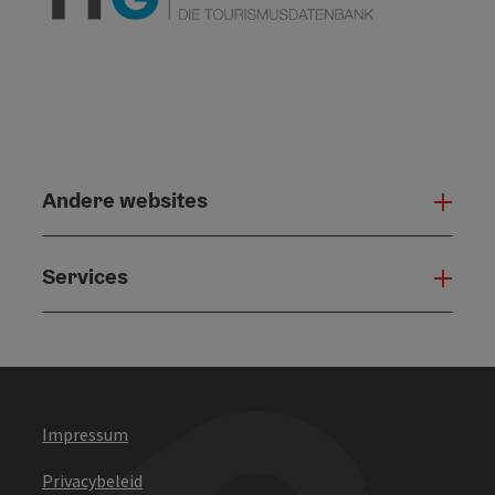
Andere websites
And
Services
Serv
Impressum
Privacybeleid