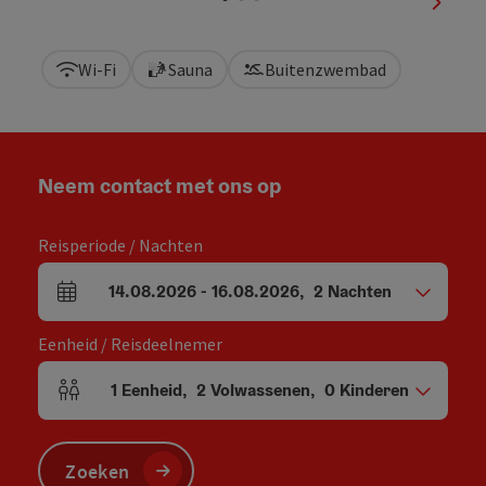
nächst
Wi-Fi
Sauna
Buitenzwembad
Neem contact met ons op
Reisperiode / Nachten
14.08.2026
-
16.08.2026
,
2
Nachten
Velden voor aankomst en vertrek
Eenheid / Reisdeelnemer
1
Eenheid
,
2
Volwassenen
,
0
Kinderen
Aantal eenheden en persoonsvelden
Zoeken