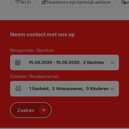
Wi-Fi
Huisdieren zijn hartelijk welkom
e
Neem contact met ons op
Reisperiode / Nachten
14.08.2026
-
16.08.2026
,
2
Nachten
Velden voor aankomst en vertrek
Eenheid / Reisdeelnemer
1
Eenheid
,
2
Volwassenen
,
0
Kinderen
Aantal eenheden en persoonsvelden
Zoeken