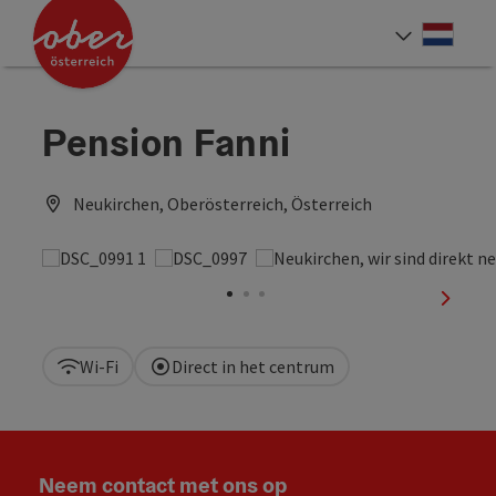
Accesskey
Accesskey
Accesskey
Accesskey
Accesskey
Accesskey
Accesskey
Accesskey
Inhoud
Navigatie
Paginabegin
Contact
Zoek
Impressum
Hoe deze website te gebruiken?
Startpagina
[4]
[0]
[3]
[1]
[5]
[7]
[2]
[6]
Neder
Taalke
Pension Fanni
Neukirchen, Oberösterreich, Österreich
nächst
Wi-Fi
Direct in het centrum
Neem contact met ons op