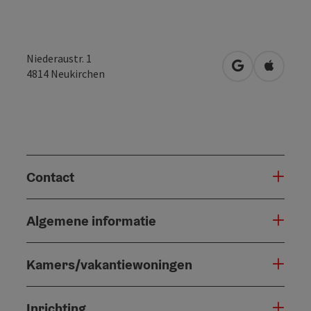
Niederaustr. 1
Openen in Go
Openen 
4814
Neukirchen
Contact
Algemene informatie
Kamers/vakantiewoningen
Inrichting