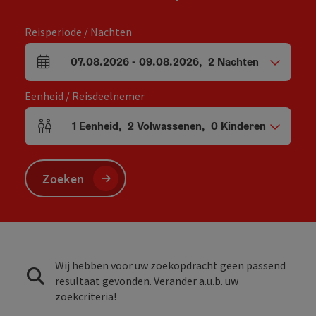
Reisperiode / Nachten
07.08.2026
-
09.08.2026
,
2
Nachten
Velden voor aankomst en vertrek
Eenheid / Reisdeelnemer
1
Eenheid
,
2
Volwassenen
,
0
Kinderen
Aantal eenheden en persoonsvelden
Zoeken
Wij hebben voor uw zoekopdracht geen passend
resultaat gevonden. Verander a.u.b. uw
zoekcriteria!