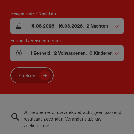
Reisperiode / Nachten
14.08.2026
-
16.08.2026
,
2
Nachten
Velden voor aankomst en vertrek
Eenheid / Reisdeelnemer
1
Eenheid
,
2
Volwassenen
,
0
Kinderen
Aantal eenheden en persoonsvelden
Zoeken
Wij hebben voor uw zoekopdracht geen passend
resultaat gevonden. Verander a.u.b. uw
zoekcriteria!