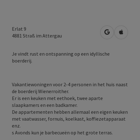
Erlat 9
Openen in Go
Openen 
4881
Straß im Attergau
Je vindt rust en ontspanning op een idyllische
boerderij.
Vakantiewoningen voor 2-4 personen in het huis naast
de boerderij Wienerroither.
Er is een keuken met eethoek, twee aparte
slaapkamers en een badkamer.
De appartementen hebben allemaal een eigen keuken
met vaatwasser, fornuis, koelkast, koffiezetapparaat
enz.
s Avonds kun je barbecueën op het grote terras.