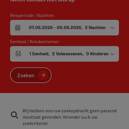
Reisperiode / Nachten
07.08.2026
-
09.08.2026
,
2
Nachten
Velden voor aankomst en vertrek
Eenheid / Reisdeelnemer
1
Eenheid
,
2
Volwassenen
,
0
Kinderen
Aantal eenheden en persoonsvelden
Zoeken
Wij hebben voor uw zoekopdracht geen passend
resultaat gevonden. Verander a.u.b. uw
zoekcriteria!