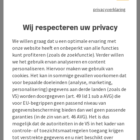
privacyverklaring
Wij respecteren uw privacy
Naar de website
We willen graag dat u een optimale ervaring met
onze website heeft en onbeperkt van alle functies
Traditionele herberg met feestzaal, salon,
kunt profiteren (zoals de zoekfunctie). Verder willen
seminarruimten met apparatuur en, als hoogtepunt,
we het gebruik ervan analyseren en content
een verlichte skilift.
personaliseren. Hiervoor maken we gebruik van
cookies. Het kan in sommige gevallen voorkomen dat
voor bepaalde doeleinden (analyse, marketing,
personalisering) gegevens aan derde landen (zoals de
VS) worden doorgegeven (art. 49 lid 1 sub a AVG) die
voor EU-begrippen geen passend niveau van
gegevensbescherming bieden dan wel geen passende
Contact
garanties (in de zin van art. 46 AVG). Het is dus
mogelijk dat de autoriteiten in de VS in het kader van
controle- of toezichtsmaatregelen toegang krijgen
Algemene informatie
tot verstrekte gegevens en u niet beschikt over