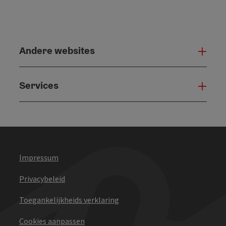
Andere websites
And
Services
Serv
Impressum
Privacybeleid
Toegankelijkheids verklaring
Cookies aanpassen