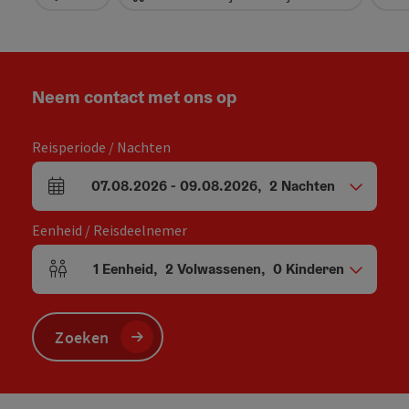
Neem contact met ons op
Reisperiode / Nachten
07.08.2026
-
09.08.2026
,
2
Nachten
Velden voor aankomst en vertrek
Eenheid / Reisdeelnemer
1
Eenheid
,
2
Volwassenen
,
0
Kinderen
Aantal eenheden en persoonsvelden
Zoeken