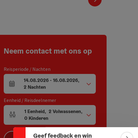
Neem contact met ons op
Reisperiode / Nachten
14.08.2026
-
16.08.2026
,
Velden voor aankomst en vertrek
2
Nachten
Eenheid / Reisdeelnemer
Banner inklappen
1
Eenheid
,
2
Volwassenen
,
Aantal eenheden en persoonsvelden
0
Kinderen
Geef feedback en win