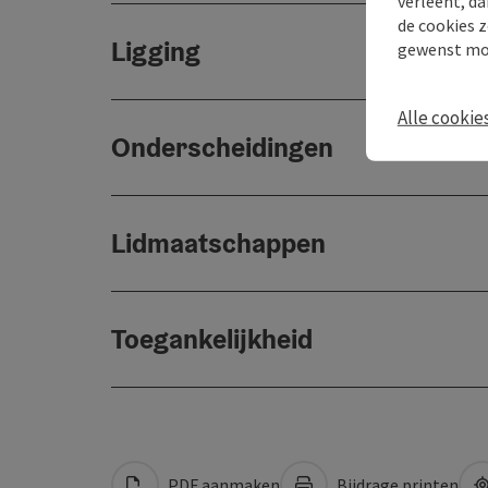
verleent, da
de cookies z
Ligging
gewenst mo
Alle cookie
Onderscheidingen
Lidmaatschappen
Toegankelijkheid
PDF aanmaken
Bijdrage printen