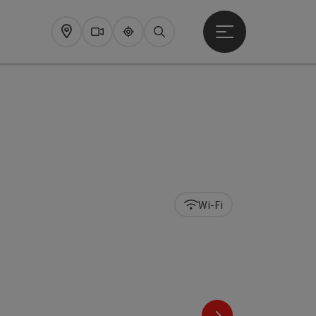
Startmenu openen
Map
Webcams
Upperguide
Zoeken
Wi-Fi
ht
nächstes Element