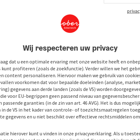
privac
Wij respecteren uw privacy
raag dat u een optimale ervaring met onze website heeft en onbe
s kunt profiteren (zoals de zoekfunctie). Verder willen we het gebr
en content personaliseren. Hiervoor maken we gebruik van cookies
allen voorkomen dat voor bepaalde doeleinden (analyse, market
ing) gegevens aan derde landen (zoals de VS) worden doorgegeven 
) die voor EU-begrippen geen passend niveau van gegevensbesche
 passende garanties (in de zin van art. 46 AVG). Het is dus mogelij
 in de VS in het kader van controle- of toezichtsmaatregelen toe
kte gegevens en u niet beschikt over effectieve rechtsmiddelen om
atie hierover kunt u vinden in onze privacyverklaring. Als u toes