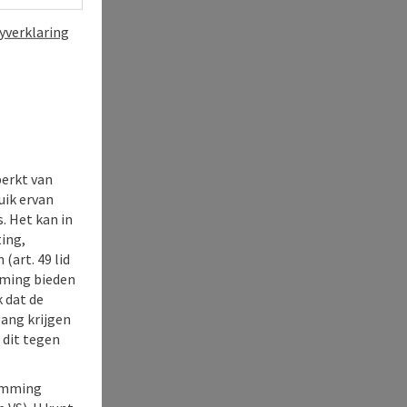
yverklaring
perkt van
uik ervan
. Het kan in
ing,
(art. 49 lid
rming bieden
k dat de
gang krijgen
 dit tegen
temming