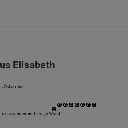
us Elisabeth
h, Österreich
t
ght
Start Copyright
Start Copyright
Start Copyright
Start Copyright
Start Copyright
Start Copyright
Start Copyrig
Start Copyright