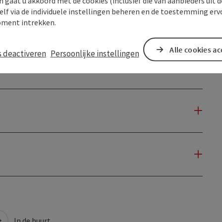
n gaat u akkoord met de cookies (inclusief die van aanbieders uit d
elf via de individuele instellingen beheren en de toestemming erv
ment intrekken.
Alle cookies a
s deactiveren
Persoonlijke instellingen
In de buurt