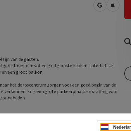
Openen in Go
Openen 
lzijn van de gasten.
erust met een volledig uitgeruste keuken, satelliet-tv,
s en een groot balkon.
) naar het dorpscentrum zorgen voor een goed begin van de
 verkennen. Er is een grote parkeerplaats en stalling voor
e zonnebaden.
Nederla