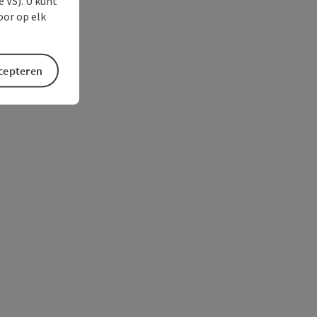
e VS). U kunt
oor op elk
ccepteren