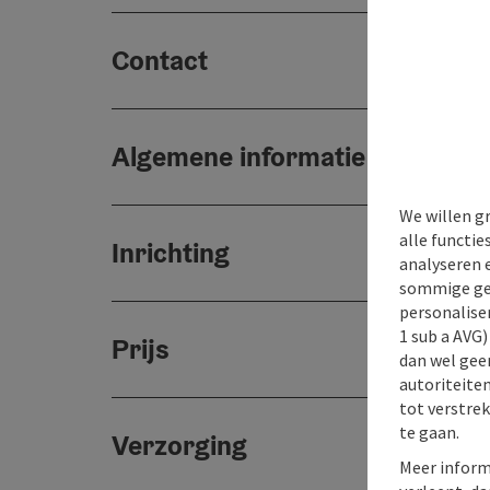
Contact
Algemene informatie
We willen g
alle functie
Inrichting
analyseren 
sommige gev
personaliser
1 sub a AVG
Prijs
dan wel geen
autoriteiten
tot verstre
te gaan.
Verzorging
Meer inform