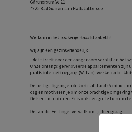
Gärtnerstraße 21
4822
Bad Goisern am Hallstättersee
Welkom in het rookvrije Haus Elisabeth!
Wij zijn een gezinsvriendelijk...
...dat streeft naar een aangenaam verblijf en het we
Onze onlangs gerenoveerde appartementen zijn uitg
gratis internettoegang (W-Lan), wekkerradio, klui
De rustige ligging en de korte afstand (5 minuten
dag en motiveren je om onze prachtige omgeving te
fietsen en motoren. Er is ook een grote tuin om t
De familie Fettinger verwelkomt je hier graag.