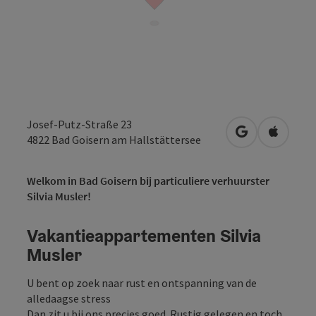
Josef-Putz-Straße 23
Openen in Go
Openen 
4822
Bad Goisern am Hallstättersee
Welkom in Bad Goisern bij particuliere verhuurster
Silvia Musler!
Vakantieappartementen Silvia
Musler
U bent op zoek naar rust en ontspanning van de
alledaagse stress
Dan zit u bij ons precies goed. Rustig gelegen en toch