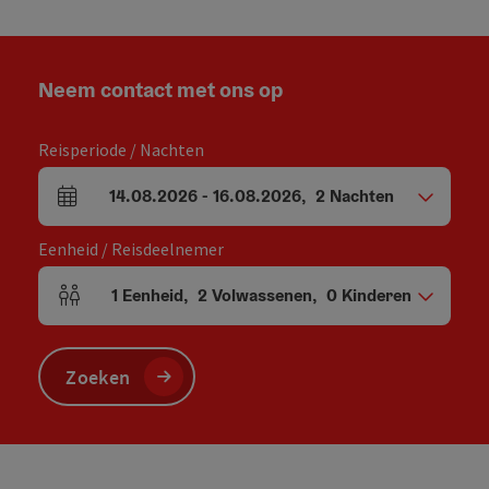
Neem contact met ons op
Reisperiode / Nachten
14.08.2026
-
16.08.2026
,
2
Nachten
Velden voor aankomst en vertrek
Eenheid / Reisdeelnemer
1
Eenheid
,
2
Volwassenen
,
0
Kinderen
Aantal eenheden en persoonsvelden
Zoeken