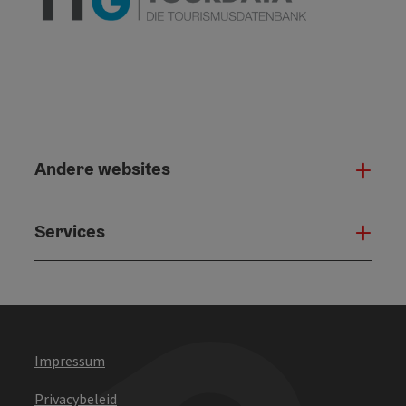
Andere websites
And
Services
Serv
Impressum
Privacybeleid