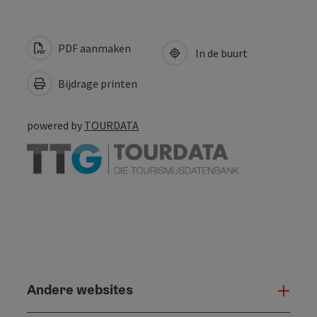
PDF aanmaken
In de buurt
Bijdrage printen
powered by
TOURDATA
Andere websites
And