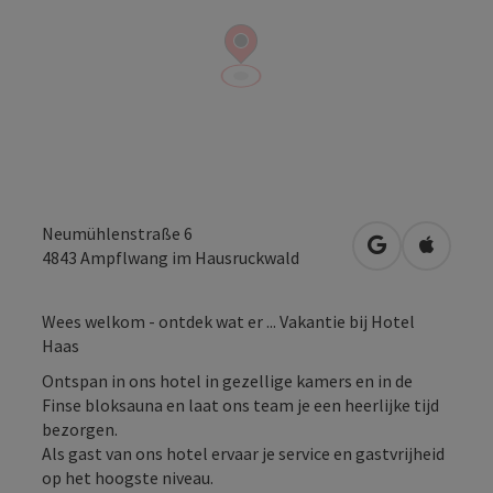
Neumühlenstraße 6
Openen in Go
Openen 
4843
Ampflwang im Hausruckwald
Wees welkom - ontdek wat er ... Vakantie bij Hotel
Haas
Ontspan in ons hotel in gezellige kamers en in de
Finse bloksauna en laat ons team je een heerlijke tijd
bezorgen.
Als gast van ons hotel ervaar je service en gastvrijheid
op het hoogste niveau.