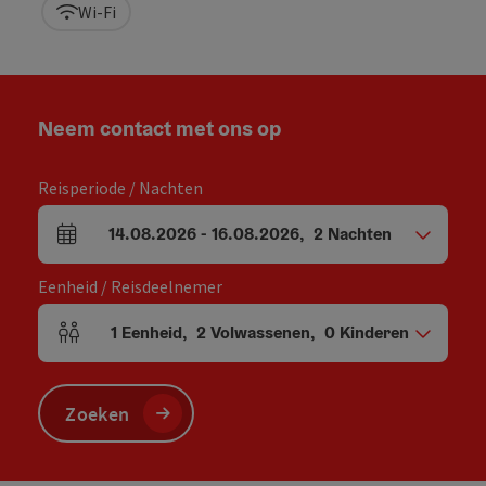
Wi-Fi
Neem contact met ons op
Reisperiode / Nachten
14.08.2026
-
16.08.2026
,
2
Nachten
Velden voor aankomst en vertrek
Eenheid / Reisdeelnemer
1
Eenheid
,
2
Volwassenen
,
0
Kinderen
Aantal eenheden en persoonsvelden
Zoeken