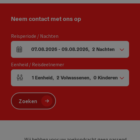
Neem contact met ons op
Reisperiode / Nachten
07.08.2026
-
09.08.2026
,
2
Nachten
Velden voor aankomst en vertrek
Eenheid / Reisdeelnemer
1
Eenheid
,
2
Volwassenen
,
0
Kinderen
Aantal eenheden en persoonsvelden
Zoeken
Wij hebben voor uw zoekopdracht geen passend