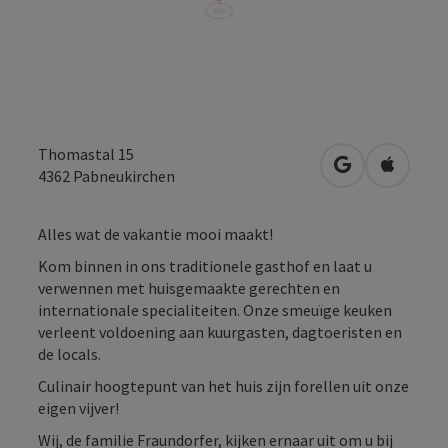
Thomastal 15
Openen in Go
Openen 
4362
Pabneukirchen
Alles wat de vakantie mooi maakt!
Kom binnen in ons traditionele gasthof en laat u
verwennen met huisgemaakte gerechten en
internationale specialiteiten. Onze smeuïge keuken
verleent voldoening aan kuurgasten, dagtoeristen en
de locals.
Culinair hoogtepunt van het huis zijn forellen uit onze
eigen vijver!
Wij, de familie Fraundorfer, kijken ernaar uit om u bij