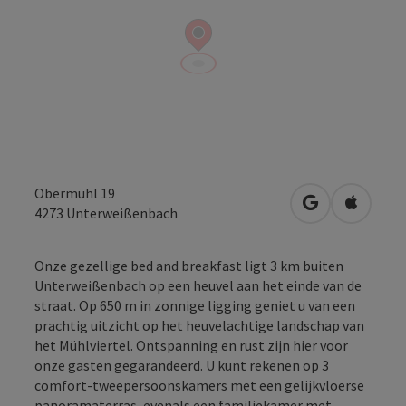
Obermühl 19
Openen in Go
Openen 
4273
Unterweißenbach
Onze gezellige bed and breakfast ligt 3 km buiten
Unterweißenbach op een heuvel aan het einde van de
straat. Op 650 m in zonnige ligging geniet u van een
prachtig uitzicht op het heuvelachtige landschap van
het Mühlviertel. Ontspanning en rust zijn hier voor
onze gasten gegarandeerd. U kunt rekenen op 3
comfort-tweepersoonskamers met een gelijkvloerse
panoramaterras, evenals een familiekamer met