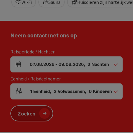
Wi-Fi
Sauna
Huisdieren zijn hartelijk w
Neem contact met ons op
Reisperiode / Nachten
07.08.2026
-
09.08.2026
,
2
Nachten
Velden voor aankomst en vertrek
Eenheid / Reisdeelnemer
1
Eenheid
,
2
Volwassenen
,
0
Kinderen
Aantal eenheden en persoonsvelden
Zoeken