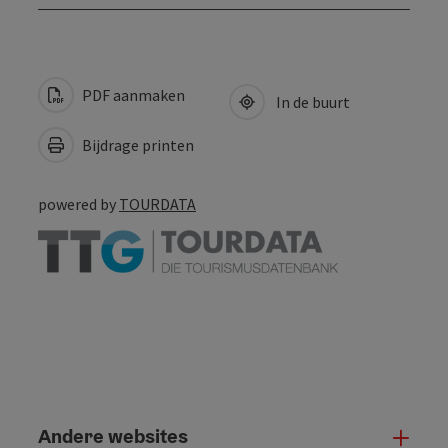
PDF aanmaken
In de buurt
Bijdrage printen
powered by
TOURDATA
Andere websites
And