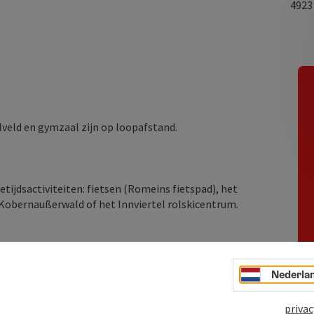
492
veld en gymzaal zijn op loopafstand.
etijdsactiviteiten: fietsen (Romeins fietspad), het
Kobernaußerwald of het Innviertel rolskicentrum.
Nederla
privac