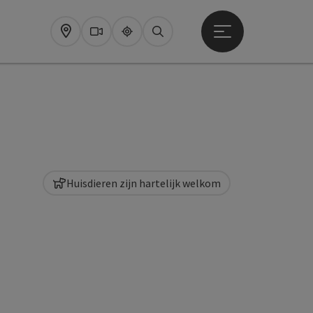
Startmenu openen
Map
Webcams
Upperguide
Zoeken
Huisdieren zijn hartelijk welkom
pyright