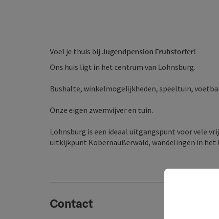
Voel je thuis bij
Jugendpension Fruhstorfer!
Ons huis ligt in het centrum van Lohnsburg.
Bushalte, winkelmogelijkheden, speeltuin, voetbal
Onze eigen zwemvijver en tuin.
Lohnsburg is een ideaal uitgangspunt voor vele vrij
uitkijkpunt Kobernaußerwald, wandelingen in het 
Contact