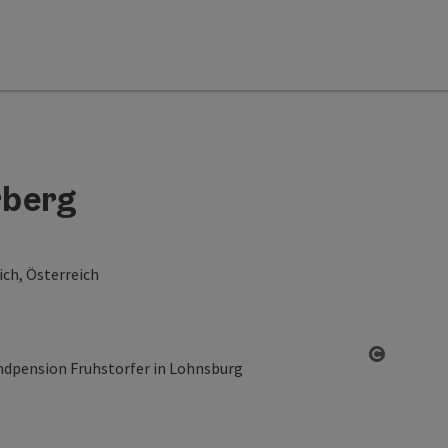
rberg
ch, Österreich
Start Co