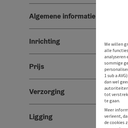
Algemene informatie
Inrichting
We willen g
alle functie
analyseren 
sommige gev
Prijs
personaliser
1 sub a AVG
dan wel geen
autoriteiten
Verzorging
tot verstre
te gaan.
Meer inform
Ligging
verleent, da
de cookies z