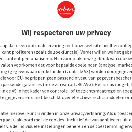
Wij respecteren uw privacy
raag dat u een optimale ervaring met onze website heeft en onbe
s kunt profiteren (zoals de zoekfunctie). Verder willen we het gebr
en content personaliseren. Hiervoor maken we gebruik van cookies
allen voorkomen dat voor bepaalde doeleinden (analyse, market
ing) gegevens aan derde landen (zoals de VS) worden doorgegeven 
) die voor EU-begrippen geen passend niveau van gegevensbesche
 passende garanties (in de zin van art. 46 AVG). Het is dus mogelij
 in de VS in het kader van controle- of toezichtsmaatregelen toe
kte gegevens en u niet beschikt over effectieve rechtsmiddelen om
atie hierover kunt u vinden in onze privacyverklaring. Als u toes
n gaat u akkoord met de cookies (inclusief die van aanbieders uit d
elf via de individuele instellingen beheren en de toestemming erv