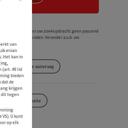
Wij hebben voor uw zoekopdracht geen passend
resultaat gevonden. Verander a.u.b. uw
zoekcriteria!
perkt van
uik ervan
. Het kan in
ing,
Vrijblijvende aanvraag
(art. 49 lid
rming bieden
k dat de
gang krijgen
 dit tegen
Naar de website
temming
e VS). U kunt
oor op elk