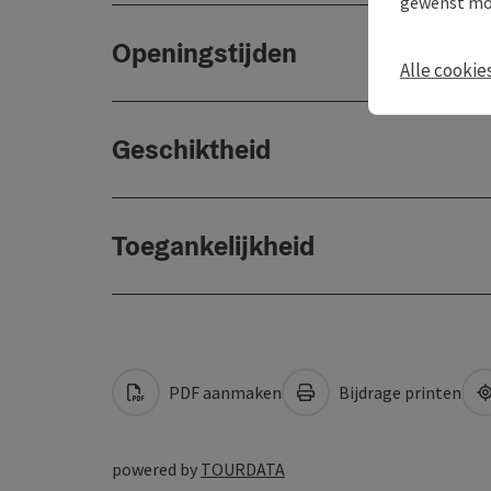
gewenst mo
Openingstijden
Alle cookie
Geschiktheid
Toegankelijkheid
PDF aanmaken
Bijdrage printen
powered by
TOURDATA