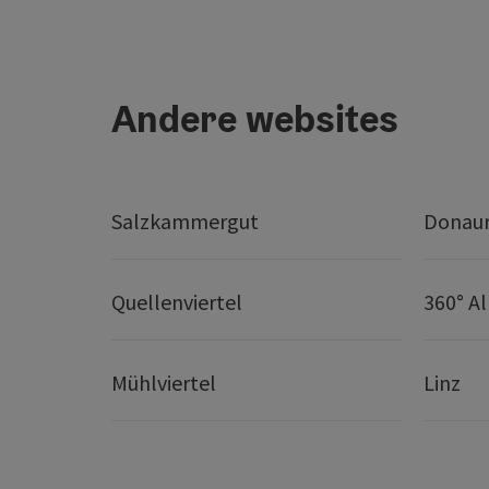
Andere websites
Salzkammergut
Donaur
Quellenviertel
360° A
Mühlviertel
Linz