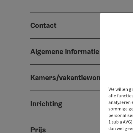
Contact
Algemene informatie
Kamers/vakantiewoningen
We willen g
alle functie
Inrichting
analyseren 
sommige gev
personaliser
1 sub a AVG
Prijs
dan wel geen