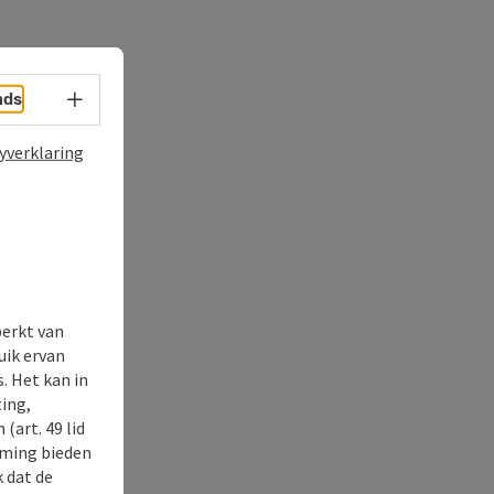
Taalkeuze - menu openen
nds
yverklaring
perkt van
uik ervan
. Het kan in
ing,
(art. 49 lid
rming bieden
k dat de