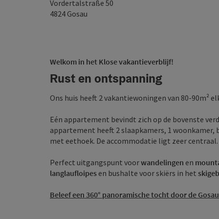
Vordertalstraße 50
4824
Gosau
Welkom in het Klose vakantieverblijf!
Rust en ontspanning
Ons huis heeft 2 vakantiewoningen van 80-90m² elk
Eén appartement bevindt zich op de bovenste verdi
appartement heeft 2 slaapkamers, 1 woonkamer, b
met eethoek. De accommodatie ligt zeer centraal.
Perfect uitgangspunt voor
wandelingen
en
mounta
langlaufloipes
en bushalte voor skiërs in het
skige
Beleef een 360° panoramische tocht door de Gosau v