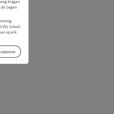
gang krijgen
 dit tegen
temming
e VS). U kunt
oor op elk
ccepteren