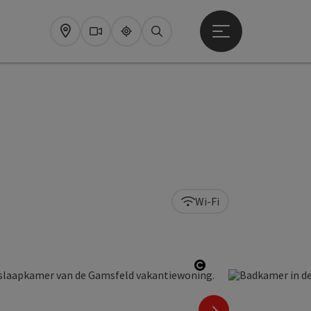
Startmenu openen
Map
Webcams
Upperguide
Zoeken
Wi-Fi
Start Copyright
nächstes Element