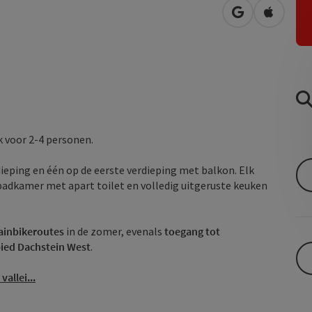
Openen in Go
Openen 
 voor 2-4 personen.
eping en één op de eerste verdieping met balkon. Elk
adkamer met apart toilet en volledig uitgeruste keuken
inbikeroutes
in de zomer, evenals
toegang tot
bied Dachstein West
.
allei...