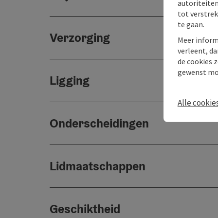
autoriteiten
tot verstre
te gaan.
Verzorging
Meer inform
verleent, da
de cookies z
gewenst mo
Ligging
Alle cookie
Onderscheidingen
Lidmaatschappen
Geschiktheid