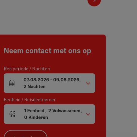
Neem contact met ons op
Reisperiode / Nachten
07.08.2026
-
09.08.2026
,
Velden voor aankomst en vertrek
2
Nachten
Eenheid / Reisdeelnemer
1
Eenheid
,
2
Volwassenen
,
Aantal eenheden en persoonsvelden
0
Kinderen