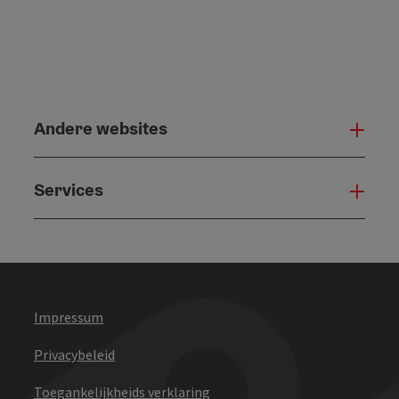
Andere websites
And
Services
Serv
Impressum
Privacybeleid
Toegankelijkheids verklaring