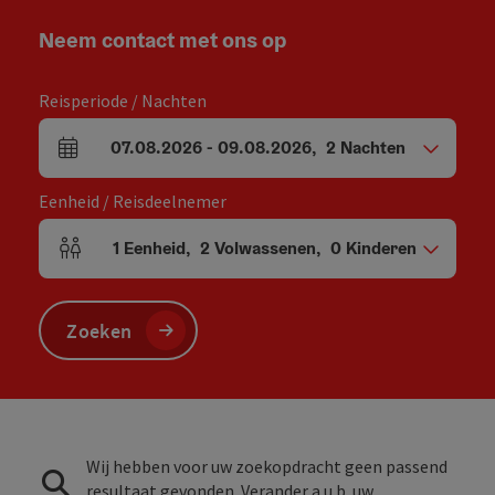
Neem contact met ons op
Reisperiode / Nachten
07.08.2026
-
09.08.2026
,
2
Nachten
Velden voor aankomst en vertrek
Eenheid / Reisdeelnemer
1
Eenheid
,
2
Volwassenen
,
0
Kinderen
Aantal eenheden en persoonsvelden
Zoeken
Wij hebben voor uw zoekopdracht geen passend
resultaat gevonden. Verander a.u.b. uw