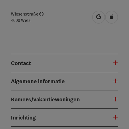
Wiesenstraße 69
Openen in Go
Openen 
4600
Wels
Contact
Algemene informatie
Kamers/vakantiewoningen
Inrichting