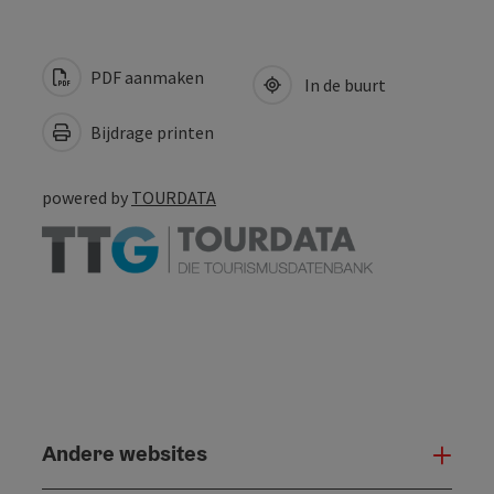
PDF aanmaken
In de buurt
Bijdrage printen
powered by
TOURDATA
Andere websites
And