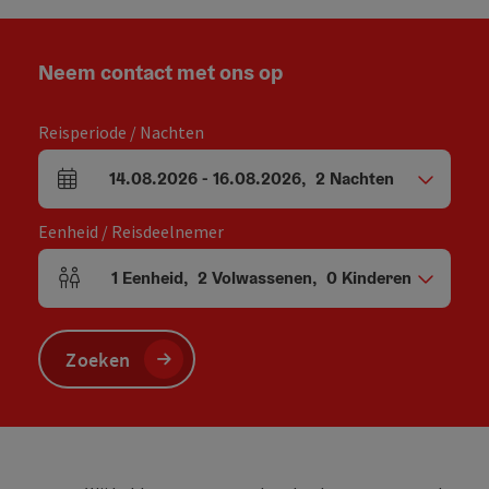
Neem contact met ons op
Reisperiode / Nachten
14.08.2026
-
16.08.2026
,
2
Nachten
Velden voor aankomst en vertrek
Eenheid / Reisdeelnemer
1
Eenheid
,
2
Volwassenen
,
0
Kinderen
Aantal eenheden en persoonsvelden
Zoeken