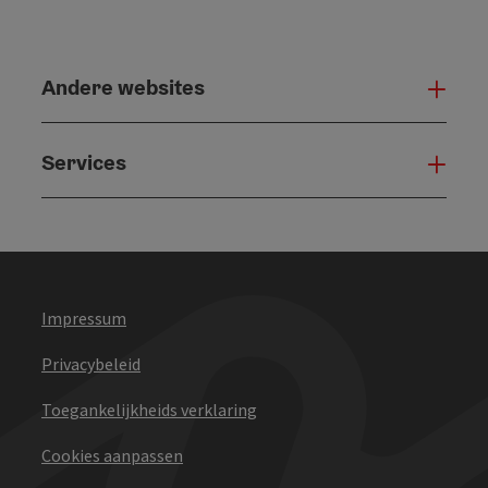
Andere websites
And
Services
Serv
Impressum
Privacybeleid
Toegankelijkheids verklaring
Cookies aanpassen