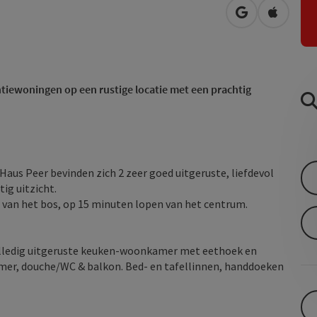
Openen in Go
Openen 
ntiewoningen op een rustige locatie met een prachtig
aus Peer bevinden zich 2 zeer goed uitgeruste, liefdevol
ig uitzicht.
d van het bos, op 15 minuten lopen van het centrum.
volledig uitgeruste keuken-woonkamer met eethoek en
amer, douche/WC & balkon. Bed- en tafellinnen, handdoeken