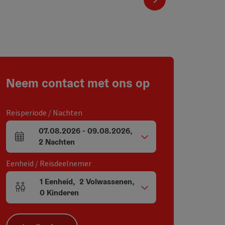
Neem contact met ons op
Reisperiode / Nachten
07.08.2026
-
09.08.2026
,
Velden voor aankomst en vertrek
2
Nachten
Eenheid / Reisdeelnemer
1
Eenheid
,
2
Volwassenen
,
Aantal eenheden en persoonsvelden
0
Kinderen