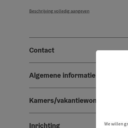
Beschrijving volledig aangeven
Contact
Algemene informatie
Kamers/vakantiewoningen
We willen g
Inrichting