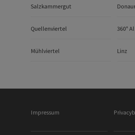
Salzkammergut
Donaur
Quellenviertel
360° A
Mühlviertel
Linz
Impressum
Privacyb