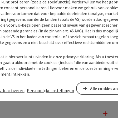
s kunt profiteren (zoals de zoekfunctie). Verder willen we het gebr
en content personaliseren. Hiervoor maken we gebruik van cookies
allen voorkomen dat voor bepaalde doeleinden (analyse, market
ing) gegevens aan derde landen (zoals de VS) worden doorgegeven 
) die voor EU-begrippen geen passend niveau van gegevensbesche
 passende garanties (in de zin van art. 46 AVG). Het is dus mogelij
 in de VS in het kader van controle- of toezichtsmaatregelen toe
kte gegevens en u niet beschikt over effectieve rechtsmiddelen om
atie hierover kunt u vinden in onze privacyverklaring. Als u toes
n gaat u akkoord met de cookies (inclusief die van aanbieders uit d
elf via de individuele instellingen beheren en de toestemming erv
ment intrekken.
Alle cookies a
s deactiveren
Persoonlijke instellingen