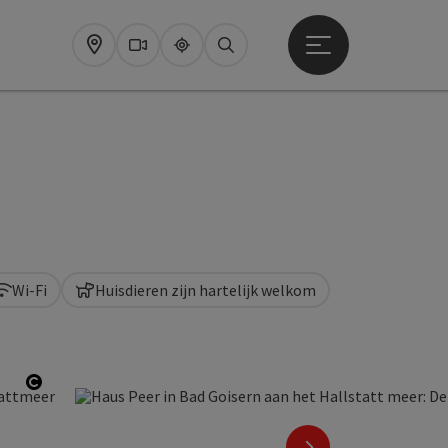
Startmenu openen
Map
Webcams
Upperguide
Zoeken
Wi-Fi
Huisdieren zijn hartelijk welkom
Start Copyright
nächstes Element