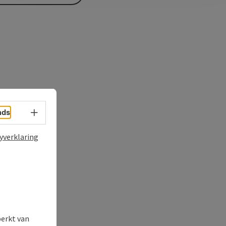
Taalkeuze - menu openen
nds
yverklaring
perkt van