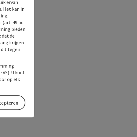
uik ervan
. Het kan in
ing,
(art. 49 lid
rming bieden
k dat de
gang krijgen
 dit tegen
temming
e VS). U kunt
oor op elk
ccepteren