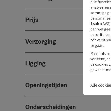
alle functie
analyseren 
sommige gev
personaliser
Prijs
1 sub a AVG
dan wel geen
autoriteiten
tot verstre
Verzorging
te gaan.
Meer inform
verleent, da
Ligging
de cookies z
gewenst mo
Openingstijden
Alle cookie
Onderscheidingen