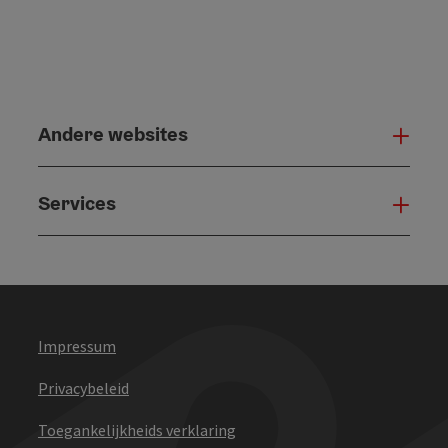
Andere websites
And
Services
Serv
Impressum
Privacybeleid
Toegankelijkheids verklaring