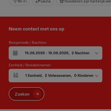
Wi-Fi
Sauna
Huisdieren zijn hartelijk w
Neem contact met ons op
Reisperiode / Nachten
14.08.2026
-
16.08.2026
,
2
Nachten
Velden voor aankomst en vertrek
Eenheid / Reisdeelnemer
1
Eenheid
,
2
Volwassenen
,
0
Kinderen
Aantal eenheden en persoonsvelden
Zoeken