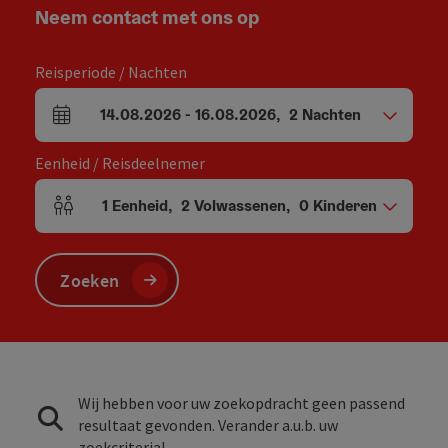
Neem contact met ons op
Reisperiode / Nachten
14.08.2026
-
16.08.2026
,
2
Nachten
Velden voor aankomst en vertrek
Eenheid / Reisdeelnemer
1
Eenheid
,
2
Volwassenen
,
0
Kinderen
Aantal eenheden en persoonsvelden
Zoeken
Wij hebben voor uw zoekopdracht geen passend
resultaat gevonden. Verander a.u.b. uw
zoekcriteria!