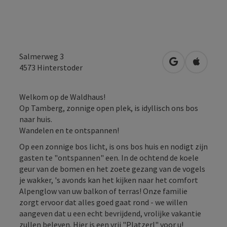
Salmerweg 3
Openen in Go
Openen 
4573
Hinterstoder
Welkom op de Waldhaus!
Op Tamberg, zonnige open plek, is idyllisch ons bos
naar huis.
Wandelen en te ontspannen!
Op een zonnige bos licht, is ons bos huis en nodigt zijn
gasten te "ontspannen" een. In de ochtend de koele
geur van de bomen en het zoete gezang van de vogels
je wakker, 's avonds kan het kijken naar het comfort
Alpenglow van uw balkon of terras! Onze familie
zorgt ervoor dat alles goed gaat rond - we willen
aangeven dat u een echt bevrijdend, vrolijke vakantie
zullen beleven. Hier is een vrij "Platzerl" voor u!