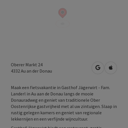
Oberer Markt 24
Openen in Go
Openen 
4332
Au an der Donau
Maak een fietsvakantie in Gasthof Jägerwirt - Fam.
Landerl in Au aan de Donau langs de mooie
Donauradweg en geniet van traditionele Ober
Oostenrijkse gastvrijheid met al uw zintuigen. Slaap in
rustig gelegen kamers en geniet van regionale
lekkernijen en een verfijnde wijncultuur.
Gasthof Jägerwirt biedt een restaurant, gratis