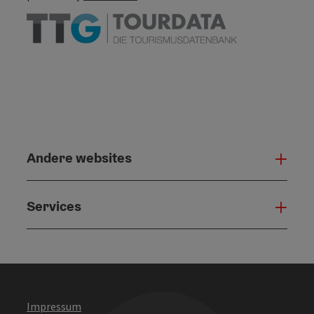
Andere websites
And
Services
Serv
Impressum