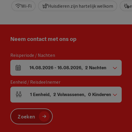
Wi-Fi
Huisdieren zijn hartelijk welkom
e
Neem contact met ons op
Reisperiode / Nachten
14.08.2026
-
16.08.2026
,
2
Nachten
Velden voor aankomst en vertrek
Eenheid / Reisdeelnemer
1
Eenheid
,
2
Volwassenen
,
0
Kinderen
Aantal eenheden en persoonsvelden
Zoeken