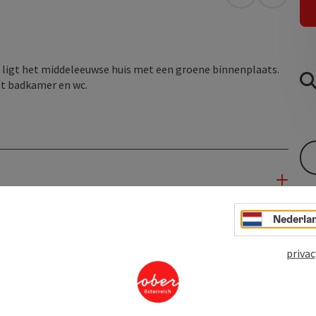
Openen in Go
Openen 
at ligt het middeleeuwse huis met een groene binnenplaats.
et badkamer en wc.
Nederla
privac