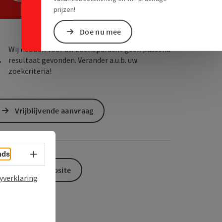
ogle Maps
in Apple Maps
prijzen!
Doe nu mee
Wij hebben voor uw zoekopdracht geen passend
resultaat gevonden. Verander a.u.b. uw
zoekcriteria!
Vrijblijvende aanvraag
Taalkeuze - menu openen
nds
Naar de website
yverklaring