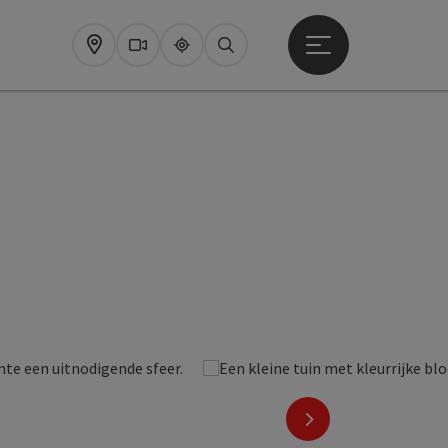
Startmenu openen
Map
Webcams
Upperguide
Zoeken
nächstes Element