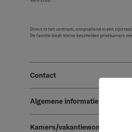
4470
Enns
Direct in het centrum, onopvallend in een zijstra
De familie biedt kleine bescheiden privékamers m
Contact
Algemene informatie
Kamers/vakantiewoningen