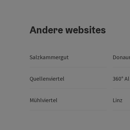
Andere websites
Salzkammergut
Donaur
Quellenviertel
360° A
Mühlviertel
Linz