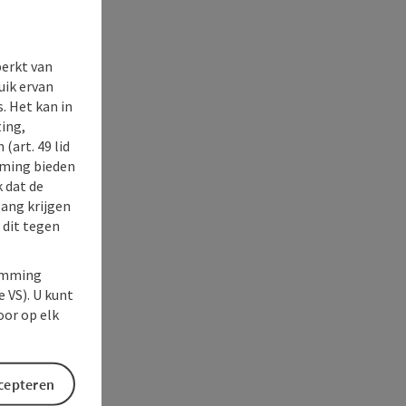
perkt van
uik ervan
. Het kan in
ing,
(art. 49 lid
rming bieden
k dat de
gang krijgen
 dit tegen
temming
e VS). U kunt
oor op elk
ccepteren