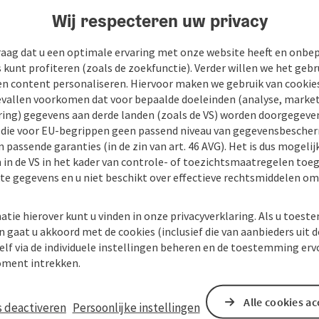
Wij respecteren uw privacy
raag dat u een optimale ervaring met onze website heeft en onbe
s kunt profiteren (zoals de zoekfunctie). Verder willen we het gebr
en content personaliseren. Hiervoor maken we gebruik van cookies
allen voorkomen dat voor bepaalde doeleinden (analyse, market
ing) gegevens aan derde landen (zoals de VS) worden doorgegeven 
) die voor EU-begrippen geen passend niveau van gegevensbesche
 passende garanties (in de zin van art. 46 AVG). Het is dus mogelij
 in de VS in het kader van controle- of toezichtsmaatregelen toe
kte gegevens en u niet beschikt over effectieve rechtsmiddelen om
atie hierover kunt u vinden in onze privacyverklaring. Als u toes
n gaat u akkoord met de cookies (inclusief die van aanbieders uit d
elf via de individuele instellingen beheren en de toestemming erv
ment intrekken.
Alle cookies a
s deactiveren
Persoonlijke instellingen