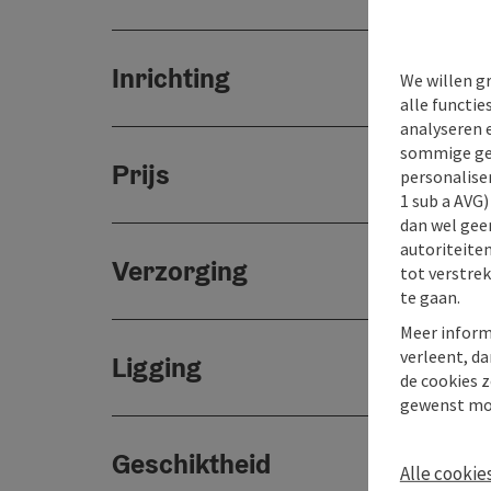
Inrichting
We willen g
alle functie
analyseren 
sommige gev
Prijs
personaliser
1 sub a AVG
dan wel geen
autoriteiten
Verzorging
tot verstre
te gaan.
Meer inform
verleent, da
Ligging
de cookies z
gewenst mo
Geschiktheid
Alle cookie