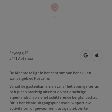
Seydegg 76
Openen in Go
Openen 
5441
Abtenau
De Alpenrose ligt in het centrum van het ski- en
wandelgebied Postalm.
Vanuit de gastenkamers en vanaf het zonnige terras
heb je een prachtig uitzicht op het prachtige
alpenlandschap en het schitterende berglandschap.
Dit is het ideale uitgangspunt voor uw sportieve
activiteiten of gewoon een rustige plek om te