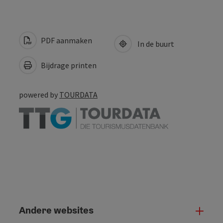
PDF aanmaken
In de buurt
Bijdrage printen
powered by
TOURDATA
Andere websites
And