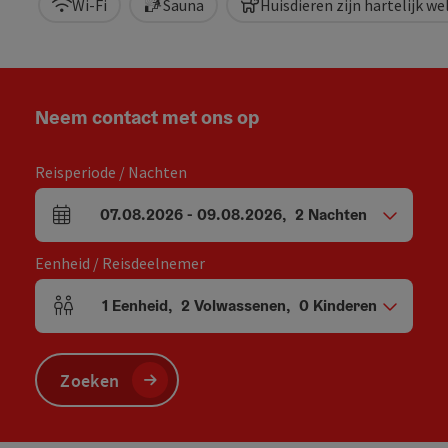
Wi-Fi
Sauna
Huisdieren zijn hartelijk w
Neem contact met ons op
Reisperiode / Nachten
07.08.2026
-
09.08.2026
,
2
Nachten
Velden voor aankomst en vertrek
Eenheid / Reisdeelnemer
1
Eenheid
,
2
Volwassenen
,
0
Kinderen
Aantal eenheden en persoonsvelden
Zoeken