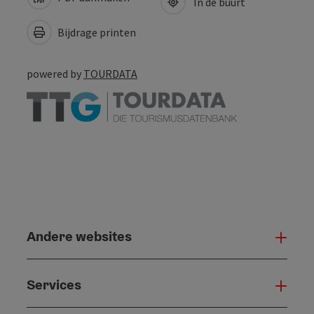
In de buurt
Bijdrage printen
powered by
TOURDATA
Andere websites
And
Services
Serv