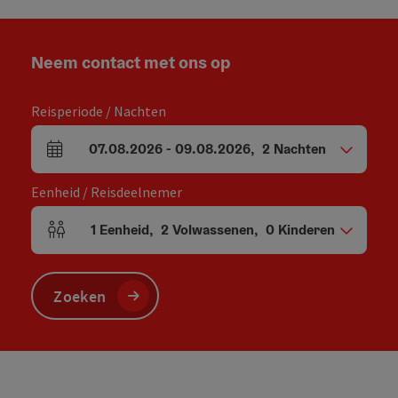
Neem contact met ons op
Reisperiode / Nachten
07.08.2026
-
09.08.2026
,
2
Nachten
Velden voor aankomst en vertrek
Eenheid / Reisdeelnemer
1
Eenheid
,
2
Volwassenen
,
0
Kinderen
Aantal eenheden en persoonsvelden
Zoeken