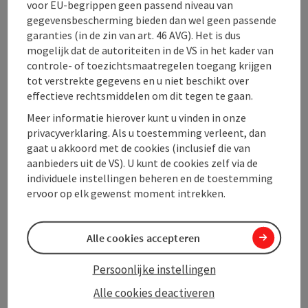
voor EU-begrippen geen passend niveau van
De Wirt z'Wimpling is ook een ideaal uitgangspunt
gegevensbescherming bieden dan wel geen passende
voor vele excursiebestemmingen in het Innviertel:
garanties (in de zin van art. 46 AVG). Het is dus
Golfclub Sonnberg, Romeins fietspad, wandelpaden,
mogelijk dat de autoriteiten in de VS in het kader van
enz.
controle- of toezichtsmaatregelen toegang krijgen
tot verstrekte gegevens en u niet beschikt over
effectieve rechtsmiddelen om dit tegen te gaan.
Meer informatie hierover kunt u vinden in onze
privacyverklaring. Als u toestemming verleent, dan
gaat u akkoord met de cookies (inclusief die van
Contact
aanbieders uit de VS). U kunt de cookies zelf via de
individuele instellingen beheren en de toestemming
ervoor op elk gewenst moment intrekken.
Algemene informatie
Alle cookies accepteren
Inrichting
Persoonlijke instellingen
Prijs
Alle cookies deactiveren