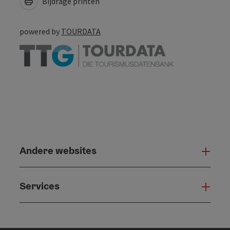
Bijdrage printen
powered by
TOURDATA
Andere websites
And
Services
Serv