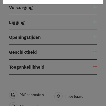
Verzorging
Ligging
Openingstijden
Geschiktheid
Toegankelijkheid
PDF aanmaken
In de buurt