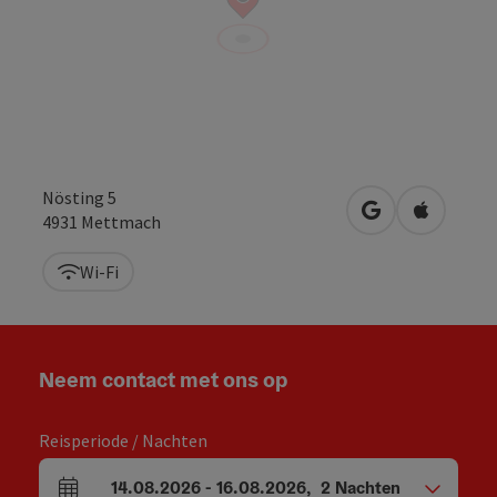
Nösting 5
Openen in Goo
Openen i
4931
Mettmach
Wi-Fi
Neem contact met ons op
Reisperiode / Nachten
14.08.2026
-
16.08.2026
,
2
Nachten