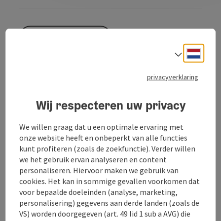
Naar de website
Neder
Taalke
Welkom bij de Wirt z'Wimpling!
privacyverklaring
Wij respecteren uw privacy
De Wirt z'Wimpling in Mettmach is een landelijke
herberg die met veel liefde is ingericht. De sfeer in
onze kamers wordt gekenmerkt door traditie en
We willen graag dat u een optimale ervaring met
vernieuwing.
onze website heeft en onbeperkt van alle functies
Onze kamers zijn uitgerust met douche/wc, tv en
kunt profiteren (zoals de zoekfunctie). Verder willen
balkon. Wi-Fi is ook beschikbaar in alle kamers.
we het gebruik ervan analyseren en content
personaliseren. Hiervoor maken we gebruik van
We bieden heerlijke Oostenrijkse gerechten in de
cookies. Het kan in sommige gevallen voorkomen dat
eetzalen en in de prachtige tuin. We zorgen voor een
voor bepaalde doeleinden (analyse, marketing,
gezellige sfeer, of het nu voor feesten, zakenlunches
personalisering) gegevens aan derde landen (zoals de
of een culinair samenzijn met vrienden en familie is.
VS) worden doorgegeven (art. 49 lid 1 sub a AVG) die