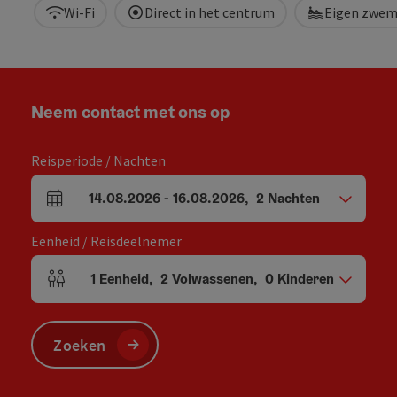
Wi-Fi
Direct in het centrum
Eigen zwem
Neem contact met ons op
Reisperiode / Nachten
14.08.2026
-
16.08.2026
,
2
Nachten
Velden voor aankomst en vertrek
Eenheid / Reisdeelnemer
1
Eenheid
,
2
Volwassenen
,
0
Kinderen
Aantal eenheden en persoonsvelden
Zoeken