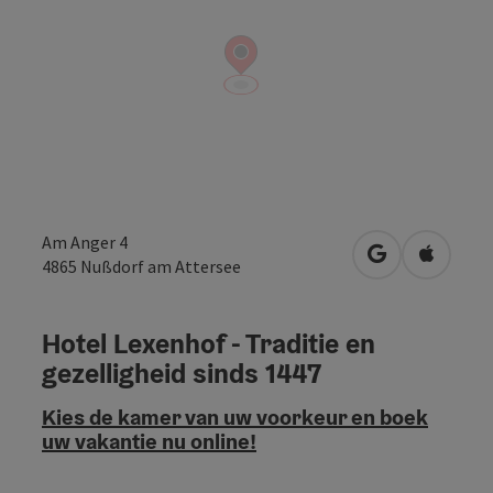
Am Anger 4
Openen in Go
Openen 
4865
Nußdorf am Attersee
Hotel Lexenhof - Traditie en
gezelligheid sinds 1447
Kies de kamer van uw voorkeur en boek
uw vakantie nu online!