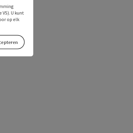
temming
e VS). U kunt
oor op elk
ccepteren