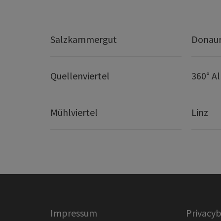
Salzkammergut
Donaur
Quellenviertel
360° A
Mühlviertel
Linz
Impressum
Privacyb