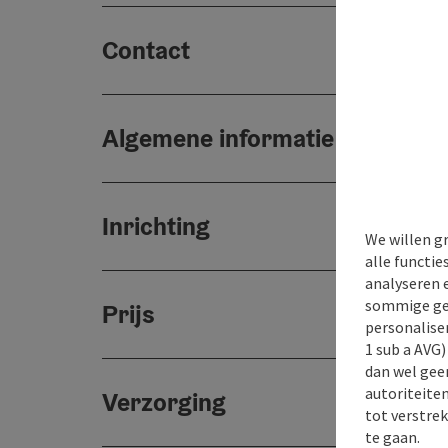
Contact
Algemene informatie
Inrichting
We willen g
alle functie
analyseren 
sommige gev
Prijs
personaliser
1 sub a AVG
dan wel geen
autoriteiten
Verzorging
tot verstre
te gaan.