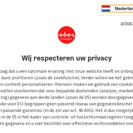
Nederla
privac
Wij respecteren uw privacy
raag dat u een optimale ervaring met onze website heeft en onbe
s kunt profiteren (zoals de zoekfunctie). Verder willen we het gebr
en content personaliseren. Hiervoor maken we gebruik van cookies
allen voorkomen dat voor bepaalde doeleinden (analyse, market
ing) gegevens aan derde landen (zoals de VS) worden doorgegeven 
) die voor EU-begrippen geen passend niveau van gegevensbesche
 passende garanties (in de zin van art. 46 AVG). Het is dus mogelij
 in de VS in het kader van controle- of toezichtsmaatregelen toe
kte gegevens en u niet beschikt over effectieve rechtsmiddelen om