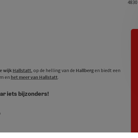
483
e wijk
Hallstatt
, op de helling van de
Hallberg
en biedt een
um en
het meer van Hallstatt
.
ar iets bijzonders!
.