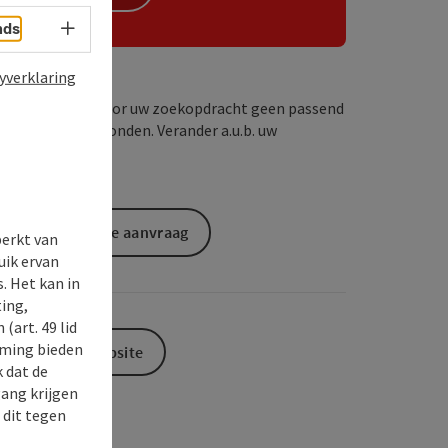
Taalkeuze - menu openen
nds
yverklaring
Wij hebben voor uw zoekopdracht geen passend
resultaat gevonden. Verander a.u.b. uw
zoekcriteria!
Vrijblijvende aanvraag
perkt van
uik ervan
. Het kan in
ing,
(art. 49 lid
rming bieden
Naar de website
k dat de
gang krijgen
 dit tegen