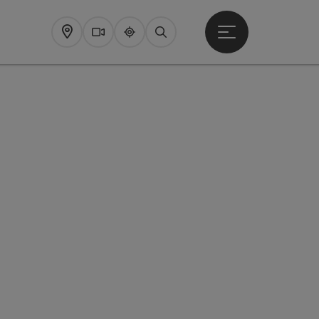
Startmenu openen
Map
Webcams
Upperguide
Zoeken
pyright