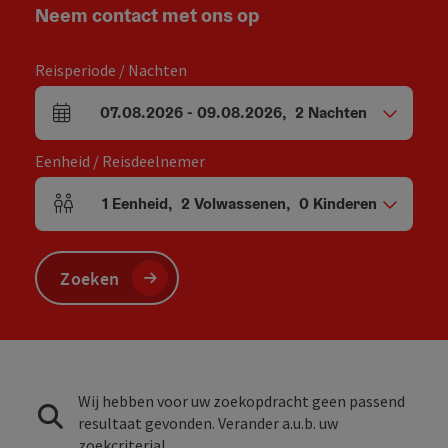
Neem contact met ons op
Reisperiode / Nachten
07.08.2026
-
09.08.2026
,
2
Nachten
Velden voor aankomst en vertrek
Eenheid / Reisdeelnemer
1
Eenheid
,
2
Volwassenen
,
0
Kinderen
Aantal eenheden en persoonsvelden
Zoeken
Wij hebben voor uw zoekopdracht geen passend
resultaat gevonden. Verander a.u.b. uw
zoekcriteria!