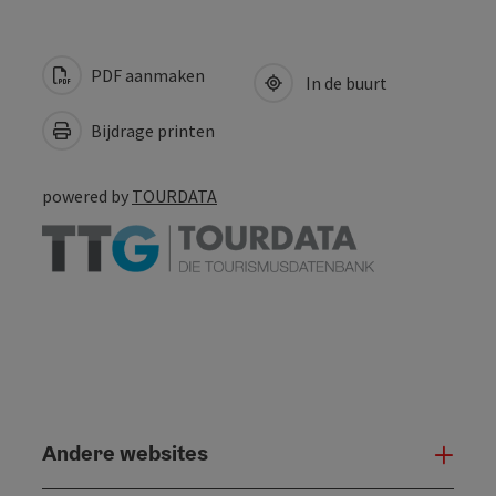
PDF aanmaken
In de buurt
Bijdrage printen
powered by
TOURDATA
Andere websites
And