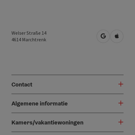
Welser Straße 14
Openen in Go
Openen 
4614
Marchtrenk
Contact
Algemene informatie
Kamers/vakantiewoningen