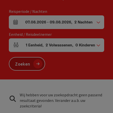
Reisperiode / Nachten
07.08.2026
-
09.08.2026
,
2
Nachten
Velden voor aankomst en vertrek
Eenheid / Reisdeelnemer
1
Eenheid
,
2
Volwassenen
,
0
Kinderen
Aantal eenheden en persoonsvelden
Zoeken
Wij hebben voor uw zoekopdracht geen passend
resultaat gevonden. Verander a.u.b. uw
zoekcriteria!