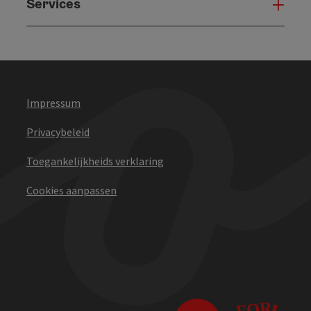
Services
Serv
Impressum
Privacybeleid
Toegankelijkheids verklaring
Cookies aanpassen