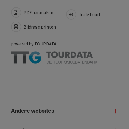
PDF aanmaken
In de buurt
Bijdrage printen
powered by
TOURDATA
Andere websites
And