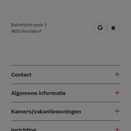
Bahnhofstrasse 3
Openen in Go
Openen 
4655
Vorchdorf
Contact
Algemene informatie
Kamers/vakantiewoningen
Inrichting