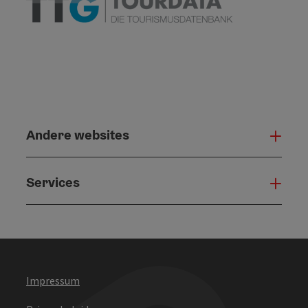
Andere websites
And
Services
Serv
Impressum