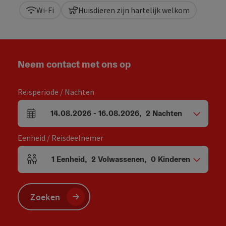
Wi-Fi
Huisdieren zijn hartelijk welkom
Neem contact met ons op
Reisperiode / Nachten
14.08.2026
-
16.08.2026
,
2
Nachten
Velden voor aankomst en vertrek
Eenheid / Reisdeelnemer
1
Eenheid
,
2
Volwassenen
,
0
Kinderen
Aantal eenheden en persoonsvelden
Zoeken