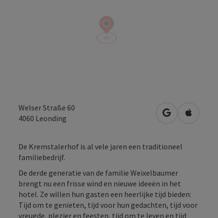
Welser Straße 60
Openen in Go
Openen 
4060
Leonding
De Kremstalerhof is al vele jaren een traditioneel
familiebedrijf.
De derde generatie van de familie Weixelbaumer
brengt nu een frisse wind en nieuwe ideeën in het
hotel. Ze willen hun gasten een heerlijke tijd bieden:
Tijd om te genieten, tijd voor hun gedachten, tijd voor
vreugde, plezier en feesten, tijd om te leven en tijd