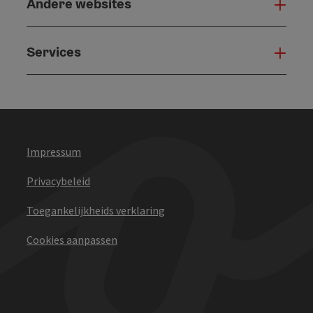
Andere websites
And
Services
Serv
Impressum
Privacybeleid
Toegankelijkheids verklaring
Cookies aanpassen