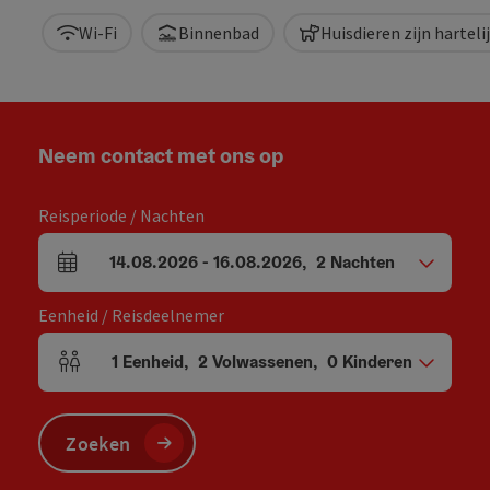
Wi-Fi
Binnenbad
Huisdieren zijn hartel
Neem contact met ons op
Reisperiode / Nachten
14.08.2026
-
16.08.2026
,
2
Nachten
Velden voor aankomst en vertrek
Eenheid / Reisdeelnemer
1
Eenheid
,
2
Volwassenen
,
0
Kinderen
Aantal eenheden en persoonsvelden
Zoeken