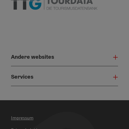
Andere websites
And
Services
Serv
Impressum