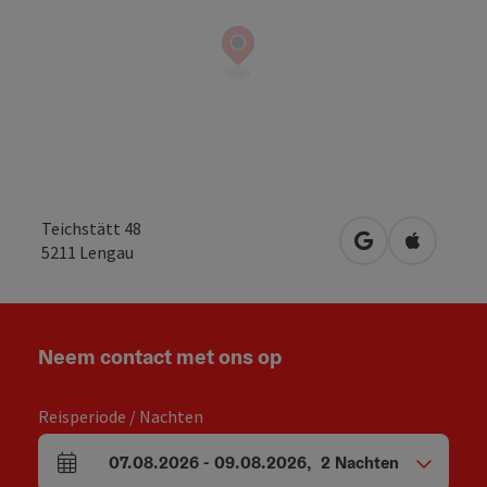
Teichstätt 48
Openen in Goo
Openen i
5211
Lengau
Neem contact met ons op
Reisperiode / Nachten
07.08.2026
-
09.08.2026
,
2
Nachten
Velden voor aankomst en vertrek