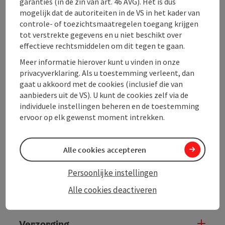
garanties (in de zin van art. 46 AVG). Het is dus
Voor speciale verzoeken, tafel- of kamerreserveringen
mogelijk dat de autoriteiten in de VS in het kader van
kunt u te allen tijde contact met ons opnemen op
controle- of toezichtsmaatregelen toegang krijgen
07746/2492
of gewoon langskomen.
tot verstrekte gegevens en u niet beschikt over
effectieve rechtsmiddelen om dit tegen te gaan.
Je kunt ook in onze gastenkamers verblijven en daar
Meer informatie hierover kunt u vinden in onze
ontspannen.
privacyverklaring. Als u toestemming verleent, dan
gaat u akkoord met de cookies (inclusief die van
aanbieders uit de VS). U kunt de cookies zelf via de
individuele instellingen beheren en de toestemming
ervoor op elk gewenst moment intrekken.
Contact
Alle cookies accepteren
Algemene informatie
Persoonlijke instellingen
Alle cookies deactiveren
Prijs
Verzorging