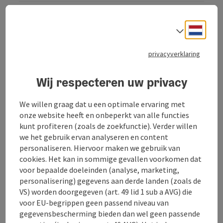
Neder
Taalke
Naar de website
privacyverklaring
De verhuurder Schurl LEDL kijkt altijd uit naar uw
Wij respecteren uw privacy
bezoek.
Openingstijden herberg:
We willen graag dat u een optimale ervaring met
Maandag en dinsdag gesloten
onze website heeft en onbeperkt van alle functies
Woensdag, donderdag, vrijdag van 08:00 - 02:00
kunt profiteren (zoals de zoekfunctie). Verder willen
Zaterdag en zondag van 08:00 - 02:00
we het gebruik ervan analyseren en content
personaliseren. Hiervoor maken we gebruik van
We serveren je graag huisgemaakte gerechten uit
cookies. Het kan in sommige gevallen voorkomen dat
onze regionale keuken, met een voorkeur voor
voor bepaalde doeleinden (analyse, marketing,
specialiteiten van eigen boerderij.
personalisering) gegevens aan derde landen (zoals de
VS) worden doorgegeven (art. 49 lid 1 sub a AVG) die
Redelijke prijzen en altijd iets te eten - dat is ons
voor EU-begrippen geen passend niveau van
motto!
gegevensbescherming bieden dan wel geen passende