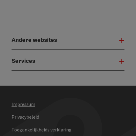
Andere websites
And
Services
Serv
Impressum
Privacybeleid
Toegankelijkheids verklaring