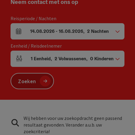
Neem contact met ons op
Reisperiode / Nachten
14.08.2026
-
16.08.2026
,
2
Nachten
Velden voor aankomst en vertrek
Eenheid / Reisdeelnemer
1
Eenheid
,
2
Volwassenen
,
0
Kinderen
Aantal eenheden en persoonsvelden
Zoeken
Wij hebben voor uw zoekopdracht geen passend
resultaat gevonden. Verander a.u.b. uw
zoekcriteria!