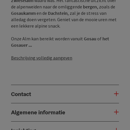
Zwieselalm
waard was. Het fantastische uitzicht over
de alpenweiden naar de omliggende
bergen,
zoals de
Gosaukamm
en de
Dachstein
, zal je de stress van
alledag doen vergeten. Geniet van de mooie uren met
een lekkere alpine snack.
Onze Alm kan bereikt worden vanuit
Gosau
of
het
Gosauer ...
Beschrijving volledig aangeven
Contact
Algemene informatie