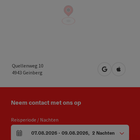
Quellenweg 10
Openen in Goo
Openen i
4943
Geinberg
Neem contact met ons op
Reisperiode / Nachten
07.08.2026
-
09.08.2026
,
2
Nachten
Velden voor aankomst en vertrek