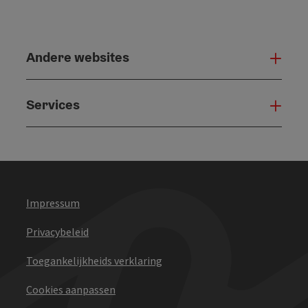
Andere websites
And
Services
Serv
Impressum
Privacybeleid
Toegankelijkheids verklaring
Cookies aanpassen