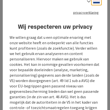
Neder
Taalke
Harmonie & Balans - Welkom in het Innviertel!
privacyverklaring
Geniet van onze ruime appartementen met meubilair
Wij respecteren uw privacy
van hoge kwaliteit, satelliet-tv, cd-speler/radio en
haardroger.
We willen graag dat u een optimale ervaring met
Laat je ziel bungelen in harmonie & balans.
onze website heeft en onbeperkt van alle functies
rustige ligging en direct in het centrum van
kunt profiteren (zoals de zoekfunctie). Verder willen
Geinberg
we het gebruik ervan analyseren en content
ca. 7 minuten lopen naar het kuuroord Geinberg
personaliseren. Hiervoor maken we gebruik van
Comfort kamer (40 m²) met koelkast, enz.
cookies. Het kan in sommige gevallen voorkomen dat
Rookvrij huis!
voor bepaalde doeleinden (analyse, marketing,
personalisering) gegevens aan derde landen (zoals de
VS) worden doorgegeven (art. 49 lid 1 sub a AVG) die
voor EU-begrippen geen passend niveau van
gegevensbescherming bieden dan wel geen passende
garanties (in de zin van art. 46 AVG). Het is dus
Contact
mogelijk dat de autoriteiten in de VS in het kader van
controle- of toezichtsmaatregelen toegang krijgen