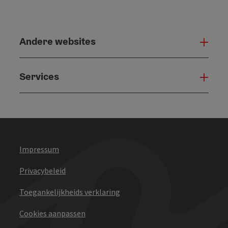
Andere websites
And
Services
Serv
Impressum
Privacybeleid
Toegankelijkheids verklaring
Cookies aanpassen