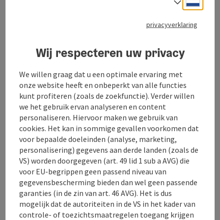
Taalke
privacyverklaring
PENSION MESSNER
Wij respecteren uw privacy
Vakantie op de boerderij - Pension Meßner
Onze rustig gelegen boerderij ligt tussen de
Holzöster- en Höllerersee, slechts ca. 30 km van
We willen graag dat u een optimale ervaring met
Salzburg en ca. 20 km van Burghausen.
onze website heeft en onbeperkt van alle functies
De twee vakantiewoningen zijn elk uitgerust met W-
kunt profiteren (zoals de zoekfunctie). Verder willen
LAN, TV, keuken, serviesgoed, douche, WC en
we het gebruik ervan analyseren en content
beddengoed.
personaliseren. Hiervoor maken we gebruik van
Monteurs zijn hier van harte welkom!
cookies. Het kan in sommige gevallen voorkomen dat
voor bepaalde doeleinden (analyse, marketing,
personalisering) gegevens aan derde landen (zoals de
VS) worden doorgegeven (art. 49 lid 1 sub a AVG) die
voor EU-begrippen geen passend niveau van
gegevensbescherming bieden dan wel geen passende
garanties (in de zin van art. 46 AVG). Het is dus
Contact
mogelijk dat de autoriteiten in de VS in het kader van
controle- of toezichtsmaatregelen toegang krijgen