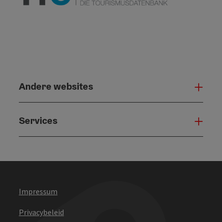
Andere websites
And
Services
Serv
Impressum
Privacybeleid