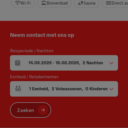
Wi-Fi
Binnenbad
Sauna
Direct a
Neem contact met ons op
Reisperiode / Nachten
14.08.2026
-
16.08.2026
,
2
Nachten
Velden voor aankomst en vertrek
Eenheid / Reisdeelnemer
1
Eenheid
,
2
Volwassenen
,
0
Kinderen
Aantal eenheden en persoonsvelden
Zoeken